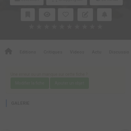
★
★
★
★
★
★
★
★
★
★
Editions
Critiques
Videos
Actu
Discussio
Une erreur ou un manque sur cette fiche ?
Modifier la fiche
Ajouter un objet
GALERIE