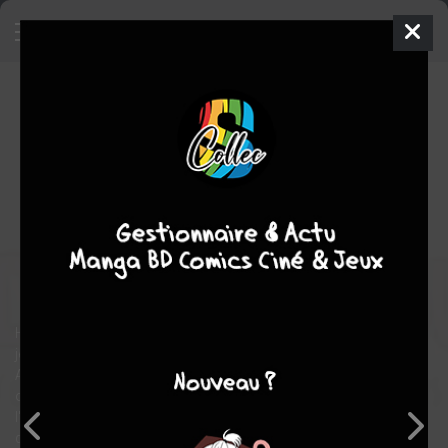
Filles des Oiseaux
1 - N'oubliez
jamais que le Seigneur vous
regarde!
SIMPLE
ven. 9 sept. 2016
dargaud
BD
Florence
CESTAC
Florence CESTAC
2
COMPLÈTE
tomes
Société
Humour
Autobiographique
Honfleur, au pensionnat des Oiseaux, un établissement pour
jeunes filles tenu par des soeurs chanoinesses de saint
Augustin, dans les années soixante. Marie-Colombe et Thérèse
ont 13 ans. L'une vient d'une famille très aisée vivant à Neuilly ;
l'autre, d'une famille du coin, dans laquelle on est paysans
depuis des générations. Les deux jeunes filles deviennent