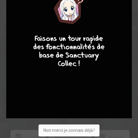
inséparables et font les 400 coups dans le vénérable
pensionnat. Une amitié à toute épreuve dans la France des
sixties.
9
7
6
6
+6
Acheter
22
1
0
Non merci je connais déjà !
Collection
Shopping list
Je vends