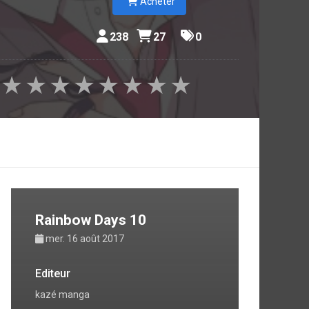
Acheter
238
27
0
amour et
★
★
★
★
★
★
★
★
Rainbow Days 10
mer. 16 août 2017
Editeur
kazé manga