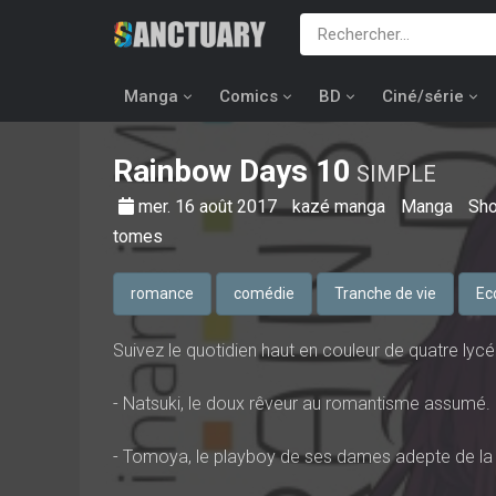
Manga
Comics
BD
Ciné/série
Rainbow Days
10
SIMPLE
mer. 16 août 2017
kazé manga
Manga
Sho
tomes
romance
comédie
Tranche de vie
Ec
Suivez le quotidien haut en couleur de quatre lycéen
- Natsuki, le doux rêveur au romantisme assumé.
- Tomoya, le playboy de ses dames adepte de la