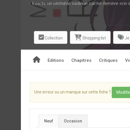
- Keiichi, un véritable sadique caché derrière son é
- Tsuyoshi, l'otaku timide et légèrement gaffeur a
Malgré leurs différences, ils n'ont qu'un but : 
d’humour !
Collection
Shopping list
Je
Editions
Chapitres
Critiques
Vi
Une erreur ou un manque sur cette fiche ?
Modifie
Neuf
Occasion