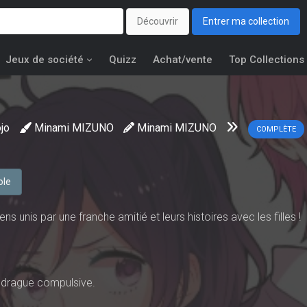
Découvrir
Entrer ma collection
Jeux de société
Quizz
Achat/vente
Top Collections
jo
Minami MIZUNO
Minami MIZUNO
COMPLÈTE
ole
s unis par une franche amitié et leurs histoires avec les filles !
 drague compulsive.