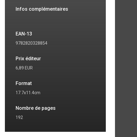
Infos complémentaires
EAN-13
9782820328854
Prix éditeur
6,89 EUR
Format
17.7x11.4cm
Nombre de pages
192
7
8