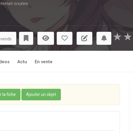
ternel sourire.
imant vivre à son rythme.
s'amuser et profiter à fond de leur jeunesse ! Un concentré d’
★
★
 vends
deos
Actu
En vente
r la fiche
Ajouter un objet