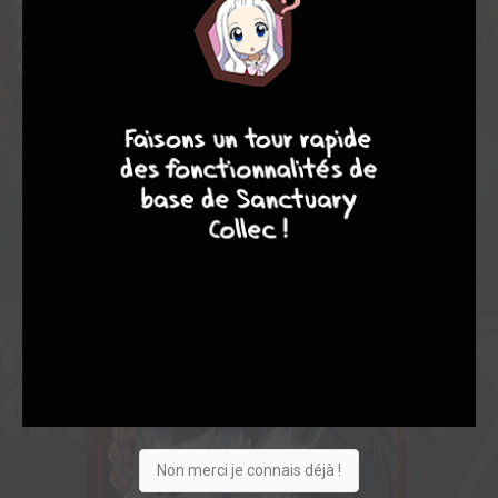
de superviser la Guerre et s'assurer du bon déroulement de
celle-ci. Mais, dans l'ombre de la guerre, le destin du monde est
en jeu.
9
8
9
8
Non merci je connais déjà !