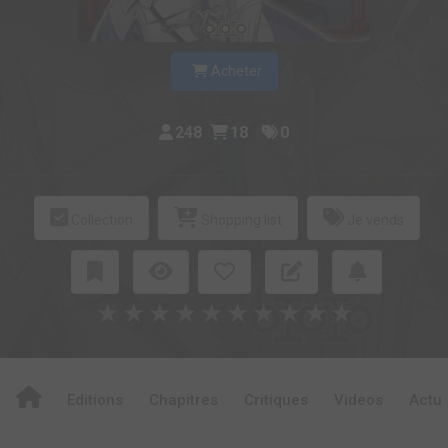
Acheter
248
18
0
Collection
Shopping list
Je vends
★
★
★
★
★
★
★
★
★
★
Editions
Chapitres
Critiques
Videos
Actu