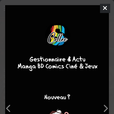
FATE/APOCRYPHA
3
SIMPLE
ven. 20 avril 2018
ototo manga
Manga
Shonen
Akira ISHIDA
Yûichirô HIGASHIDE
16
tomes
COMPLÈTE
fantastique
action
Dans les années 2000, le Saint-Graal est dérobé par un
groupuscule rebelle. Pour les arrêter, l'Association des Mages
parvint à déclencher une Guerre Sainte exceptionnelle : 14
mages répartis en 2 factions lutteront à mort pour obtenir le
calice divin. 14 Esprits héroïques, âmes des héros du passé, du
présent et du futur, leur prêteront main-forte dans cette battle
royale à grande échelle. Devant le caractère sans précédent de
cette Guerre Sainte, un ultime Esprit héroïque est invoqué :
Jeanne d'Arc. Sous le nom de Ruler, la jeune femme est chargée