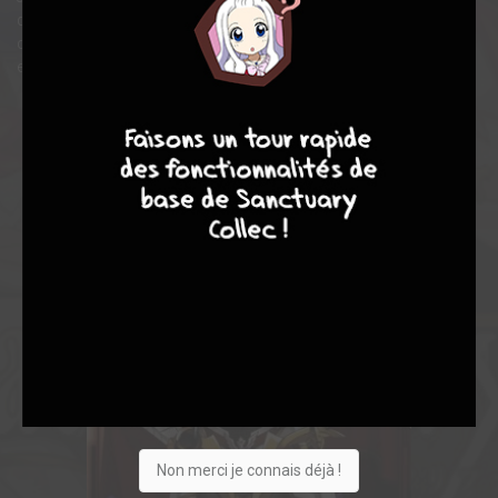
de superviser la Guerre et s'assurer du bon déroulement de
celle-ci. Mais, dans l'ombre de la guerre, le destin du monde est
en jeu.
9
8
9
8
Non merci je connais déjà !