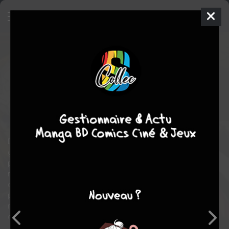
FATE/APOCRYPHA
4
SIMPLE
ven. 12 avril 2019
ototo manga
Manga
Shonen
Akira ISHIDA
TYPE-MOON
COMPLÈTE
16
tomes
fantastique
action
Dans les années 2000, le Saint-Graal est dérobé par un
groupuscule rebelle. Pour les arrêter, l'Association des Mages
parvint à déclencher une Guerre Sainte exceptionnelle : 14
mages répartis en 2 factions lutteront à mort pour obtenir le
calice divin. 14 Esprits héroïques, âmes des héros du passé, du
présent et du futur, leur prêteront main-forte dans cette battle
royale à grande échelle. Devant le caractère sans précédent de
cette Guerre Sainte, un ultime Esprit héroïque est invoqué :
Jeanne d'Arc. Sous le nom de Ruler, la jeune femme est chargée