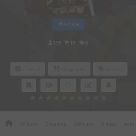
Acheter
199
13
0
Collection
Shopping list
Je vends
★
★
★
★
★
★
★
★
★
★
Editions
Chapitres
Critiques
Videos
Actu