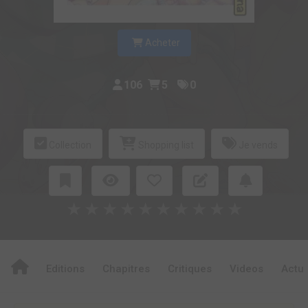
Acheter
106
5
0
Collection
Shopping list
Je vends
★
★
★
★
★
★
★
★
★
★
Editions
Chapitres
Critiques
Videos
Actu