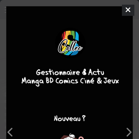
Hayate the Combat Butler
45
SIMPLE
ven. 15 mars 2019
kana
Manga
Shonen
Kenjiro HATA
Kenjiro HATA
52
COMPLÈTE
tomes
romance
comédie
action
Début du deuxième trimestre !! Après le duel de manga, les
retrouvailles entre Hayate et son frère et un tas de péripéties, les
vacances d'été touchent à leur fin. Le deuxième trimestre
s'apprête à commencer à l'institut Hakuô...!! Ce nouveau
trimestre débute en fanfare avec l'un des cinq grands
événements de l'année, à savoir "le voyage scolaire niveau 5" !!
Non seulement la destination est totalement inattendue, mais