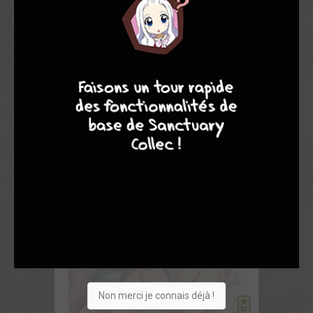
un nouveau personnage mystérieux va également entrer en
scène...!! Voici encore un tome plein de rêves et de dangers !
9
8
9
8
Non merci je connais déjà !