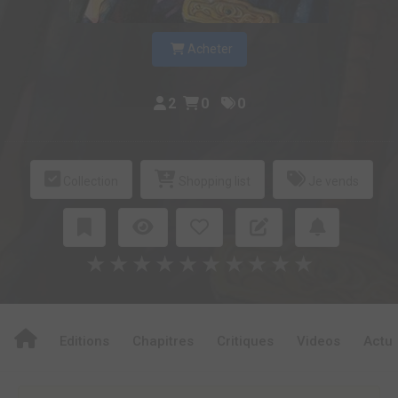
Acheter
2
0
0
Collection
Shopping list
Je vends
★
★
★
★
★
★
★
★
★
★
Editions
Chapitres
Critiques
Videos
Actu