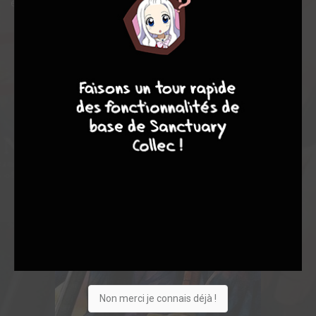
être bouleversée à jamais !
4
7
8
7
Non merci je connais déjà !