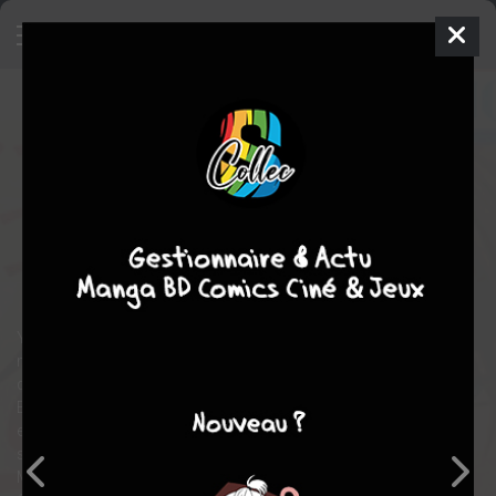
Yona, Princesse de l'aube
29
SIMPLE
ven. 19 avril 2019
Hakusensha
Manga
Shojo
Mizuho KUSANAGI
Mizuho KUSANAGI
46
tomes
COMPLÈTE
aventure
fantastique
drame
romance
Yona, la jeune et insouciante princesse du royaume de Kôka,
mène une vie de rêve choyée par le roi et protégée par son garde
du corps et ami d’enfance, le puissant guerrier, Hak.
Elle rêve de pouvoir unir sa vie à Soo-Won, son cousin dont elle
est secrètement amoureuse. À l’approche de ses 16 ans, tous
se préparent à fêter comme il se doit son anniversaire.
Mais ce soir-là, une terrible tragédie survient et la vie de Yona va