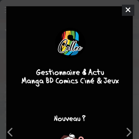
Yona, Princesse de l'aube
2
SIMPLE
mer. 19 mai 2010
Hakusensha
Manga
Shojo
Mizuho KUSANAGI
Mizuho KUSANAGI
46
tomes
COMPLÈTE
aventure
fantastique
drame
romance
Yona, la jeune et insouciante princesse du royaume de Kôka,
mène une vie de rêve choyée par le roi et protégée par son garde
du corps et ami d’enfance, le puissant guerrier, Hak.
Elle rêve de pouvoir unir sa vie à Soo-Won, son cousin dont elle
est secrètement amoureuse. À l’approche de ses 16 ans, tous
se préparent à fêter comme il se doit son anniversaire.
Mais ce soir-là, une terrible tragédie survient et la vie de Yona va
être bouleversée à jamais !