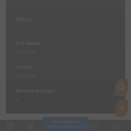
EAN-13
Prix éditeur
420,00 JPY
Format
180x22cm
Nombre de pages
0
Inscris-toi pour 
entrer ta collection !