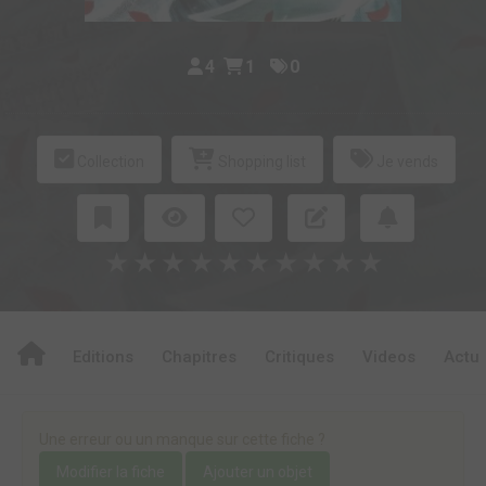
4
1
0
Collection
Shopping list
Je vends
★
★
★
★
★
★
★
★
★
★
Editions
Chapitres
Critiques
Videos
Actu
Une erreur ou un manque sur cette fiche ?
Modifier la fiche
Ajouter un objet