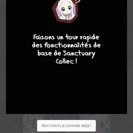
8
9
8
9
Non merci je connais déjà !