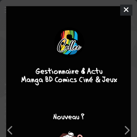
Prison School
21
SIMPLE
mer. 3 juil. 2019
soleil manga
Manga
Seinen
Akira HIRAMOTO
Akira HIRAMOTO
28
tomes
COMPLÈTE
Ecole
Tranche de vie
Ecchi
comédie
Kiyoshi intègre un ancien lycée pour filles. Cette année est la
première dans l'histoire de l'école où les garçons peuvent y
accéder. À sa grande surprise, Kiyoshi se rend compte qu'il n'y
a que quatre autres garçons dans le lycée, soit un garçon pour
200 filles ! Ils sont pleins d'espoir mais les filles les ignorent
totalement... Alors qu'ils s'adonnent à une séance de
voyeurisme, ils se font surprendre et séquestrer dans les sous-
sols de l'établissement. Leur cauchemar ne fait alors que
commencer !