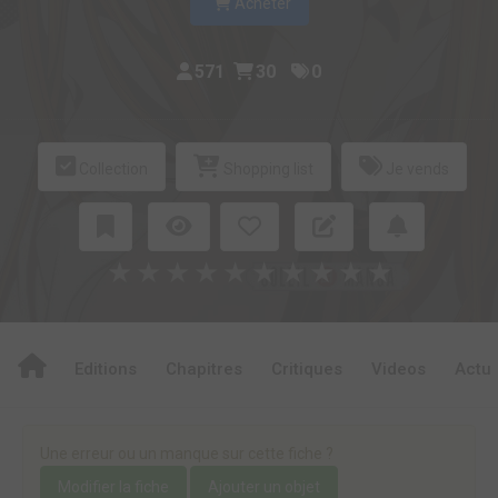
Acheter
571
30
0
Collection
Shopping list
Je vends
★
★
★
★
★
★
★
★
★
★
Editions
Chapitres
Critiques
Videos
Actu
Une erreur ou un manque sur cette fiche ?
Modifier la fiche
Ajouter un objet