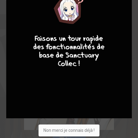
4
9
7
6
Non merci je connais déjà !