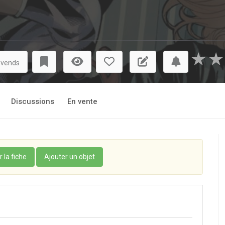
★
★
 vends
Discussions
En vente
r la fiche
Ajouter un objet