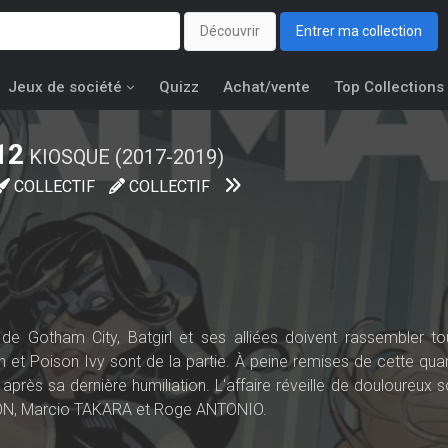
Découvrir
Entrer ma collection
Jeux de société
Quizz
Achat/vente
Top Collections
12
KIOSQUE (2017-2019)
COLLECTIF
COLLECTIF
 Gotham City, Batgirl et ses alliées doivent rassembler to
t Poison Ivy sont de la partie. À peine remises de cette quar
r après sa dernière humiliation. L'affaire réveille de douloureux 
ON, Marcio TAKARA et Roge ANTONIO.