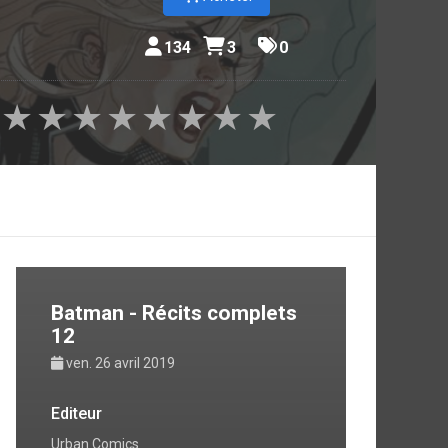
134
3
0
★
★
★
★
★
★
★
★
Batman - Récits complets
12
ven. 26 avril 2019
Editeur
Urban Comics