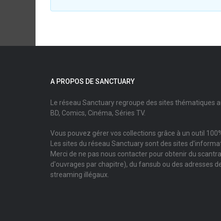
A PROPOS DE SANCTUARY
Le réseau Sanctuary regroupe des sites thématiques 
BD, Comics, Cinéma, Séries TV.
Vous pouvez gérer vos collections grâce à un outil 100%
Les sites du réseau Sanctuary sont des sites d'informati
Merci de ne pas nous contacter pour obtenir du scantr
d'ouvrages par chapitre), du fansub ou des adresses de
streaming illégaux.