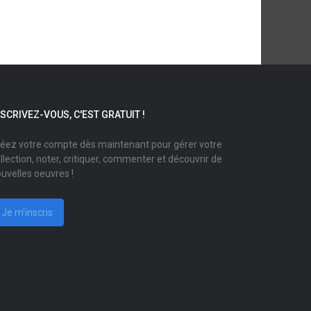
NSCRIVEZ-VOUS, C'EST GRATUIT !
éez votre compte dès maintenant pour gérer votre
llection, noter, critiquer, commenter et découvrir de
uvelles oeuvres !
Je m'inscris