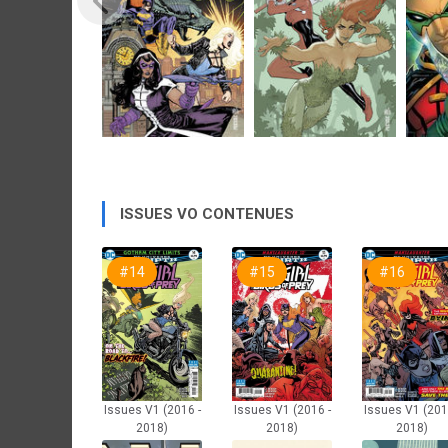
ISSUES VO CONTENUES
#14
#15
#16
Issues V1 (2016 -
Issues V1 (2016 -
Issues V1 (201
2018)
2018)
2018)