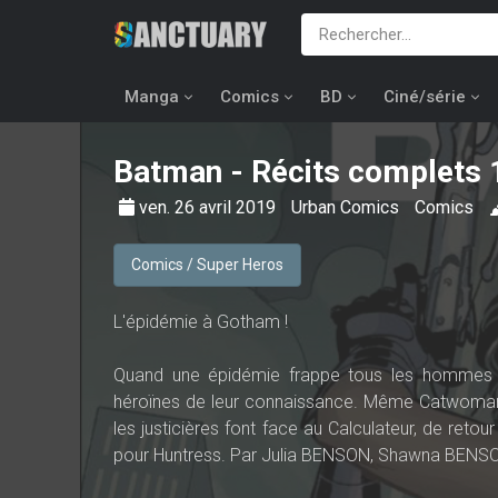
Manga
Comics
BD
Ciné/série
Batman - Récits complets
ven. 26 avril 2019
Urban Comics
Comics
Comics / Super Heros
L'épidémie à Gotham !
Quand une épidémie frappe tous les hommes de
héroïnes de leur connaissance. Même Catwoman e
les justicières font face au Calculateur, de retou
pour Huntress. Par Julia BENSON, Shawna BENS