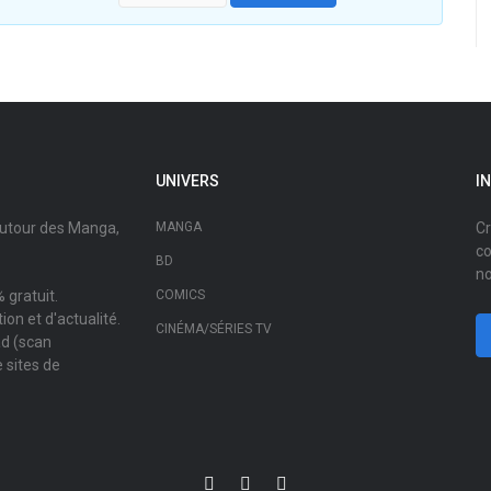
UNIVERS
I
autour des Manga,
MANGA
Cr
co
BD
no
 gratuit.
COMICS
on et d'actualité.
CINÉMA/SÉRIES TV
ad (scan
 sites de