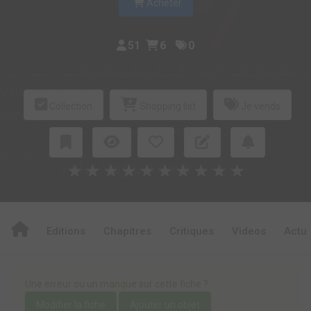
Acheter
51
6
0
Collection
Shopping list
Je vends
★
★
★
★
★
★
★
★
★
★
Editions
Chapitres
Critiques
Videos
Actu
Une erreur ou un manque sur cette fiche ?
Modifier la fiche
Ajouter un objet