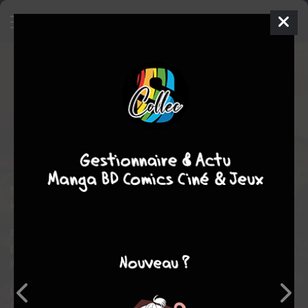
Ninja slayer
14
SIMPLE
jeu. 31 oct. 2019
kana
Manga
Shonen
Yuki
YOGO
Yoshiaki TABATA
14
COMPLÈTE
tomes
action
aventure
science fiction
Neo Saitama, une ville futuriste ou les ninjas et gangsters font la
loi…
Pour venger sa famille, Kenji Fujikido, un Ninja solitaire,
parcourt cette cité dans le but d’exterminer leurs assassins
jusqu’au dernier.
Les Ninjas se feront dessus et ne s’en relèveront pas…
Car il est et restera… Le Ninja Slayer !