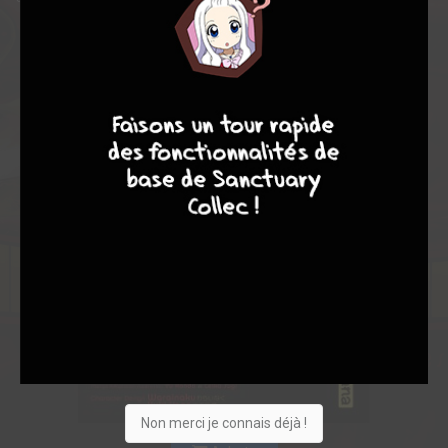
9
8
9
8
Non merci je connais déjà !