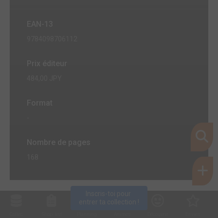
EAN-13
9784098706112
Prix éditeur
484,00 JPY
Format
-
Nombre de pages
168
Inscris-toi pour 
entrer ta collection !
Collec
Shop. list
Planning
Animes
Découvrir
Envies