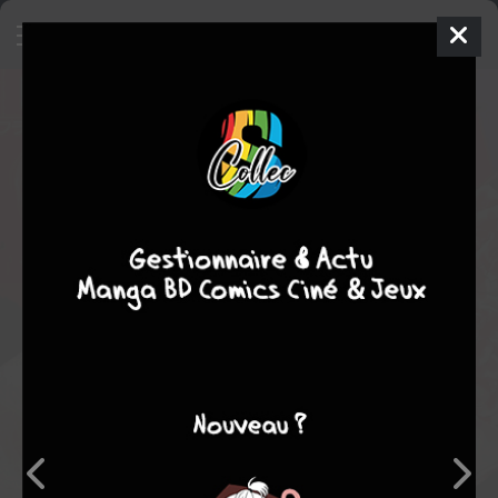
Koi to Dangan - Dangerous Lover
3
SIMPLE
jeu. 26 sept. 2019
Shogakukan
Manga
Inconnue
Nozomi MINO
Nozomi MINO
EN COURS
11
tomes