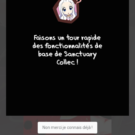
7
8
8
10
Non merci je connais déjà !