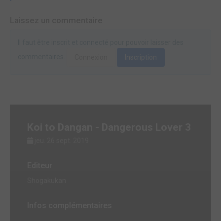
Laissez un commentaire
Il faut être inscrit et connecté pour pouvoir laisser des
commentaires.
Connexion
Inscription
Koi to Dangan - Dangerous Lover 3
jeu. 26 sept. 2019
Editeur
Shogakukan
Infos complémentaires