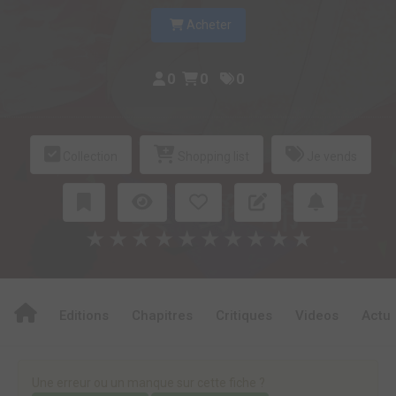
Acheter
0
0
0
Collection
Shopping list
Je vends
★
★
★
★
★
★
★
★
★
★
Editions
Chapitres
Critiques
Videos
Actu
Une erreur ou un manque sur cette fiche ?