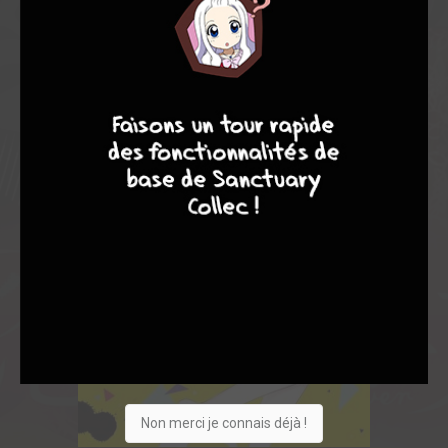
8
7
9
8
Non merci je connais déjà !