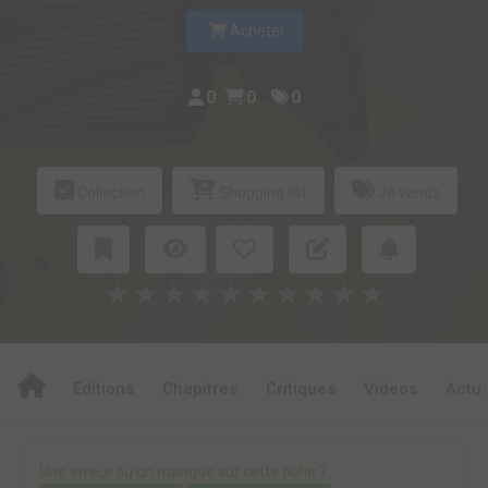
Acheter
0
0
0
Collection
Shopping list
Je vends
★
★
★
★
★
★
★
★
★
★
Editions
Chapitres
Critiques
Videos
Actu
Une erreur ou un manque sur cette fiche ?