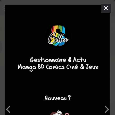
Koi to Dangan - Dangerous Lover
8
SIMPLE
mer. 26 mai 2021
Shogakukan
Manga
Inconnue
Nozomi MINO
Nozomi MINO
EN COURS
11
tomes