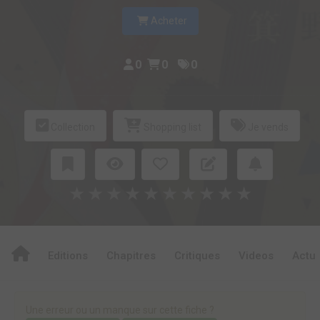
Acheter
0
0
0
Collection
Shopping list
Je vends
★
★
★
★
★
★
★
★
★
★
Editions
Chapitres
Critiques
Videos
Actu
Une erreur ou un manque sur cette fiche ?