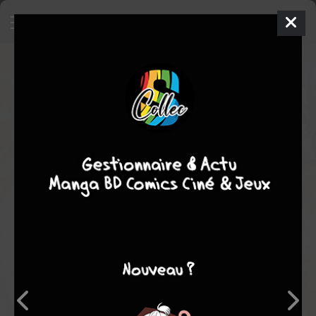
Koi to Dangan - Dangerous Lover
12
SIMPLE
dim. 25 déc. 2022
Shogakukan
Manga
Inconnue
Nozomi MINO
Nozomi MINO
EN COURS
11
tomes