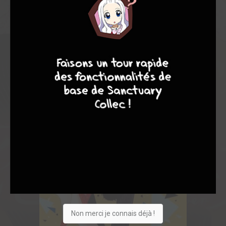
4
7
8
7
Non merci je connais déjà !