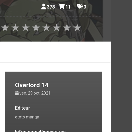
378
11
0
★
★
★
★
★
★
★
★
Overlord 14
ven. 29 oct. 2021
Editeur
ototo manga
Infos complémentaires