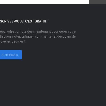
NSCRIVEZ-VOUS, C'EST GRATUIT !
éez votre compte dès maintenant pour gérer votre
llection, noter, critiquer, commenter et découvrir de
uvelles oeuvres !
Je m'inscris