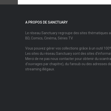
A PROPOS DE SANCTUARY
Le réseau Sanctuary regroupe des sites thématiques 
BD, Comics, Cinéma, Séries TV.
Vous pouvez gérer vos collections grâce à un outil 100%
Les sites du réseau Sanctuary sont des sites d'informati
Merci de ne pas nous contacter pour obtenir du scantr
d'ouvrages par chapitre), du fansub ou des adresses de
streaming illégaux.