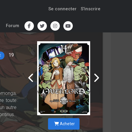
Se connecter
S'inscrire
Forum
19
E
Momonga,
re toute
un autre
ontinus.
Acheter