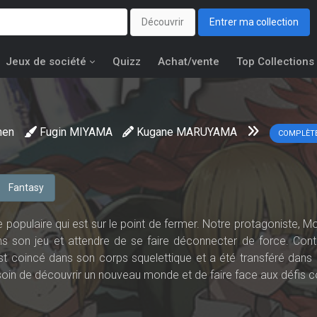
Découvrir
Entrer ma collection
Jeux de société
Quizz
Achat/vente
Top Collections
nen
Fugin MIYAMA
Kugane MARUYAMA
COMPLÈT
Fantasy
e populaire qui est sur le point de fermer. Notre protagoniste, 
s son jeu et attendre de se faire déconnecter de force. Cont
t coincé dans son corps squelettique et a été transféré dans 
oin de découvrir un nouveau monde et de faire face aux défis c