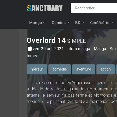
Manga
Comics
BD
Ciné/série
Overlord
14
SIMPLE
ven. 29 oct. 2021
ototo manga
Manga
Sei
tomes
horreur
comédie
aventure
action
L’histoire commence en Yggdrassil, un jeu en lign
a décidé de rester jusqu’au dernier moment dan
attente, le serveur n’a pas fermé et Momonga es
monde. « Le puissant Overlord » a maintenant bes