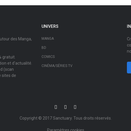
UNIVERS
I
autour des Manga,
MANGA
Cr
co
BD
no
 gratuit.
COMICS
on et d'actualité.
CINÉMA/SÉRIES TV
ad (scan
 sites de
Copyright © 2017
Sanctuary
. Tous droits réservés.
Paramètres cookies