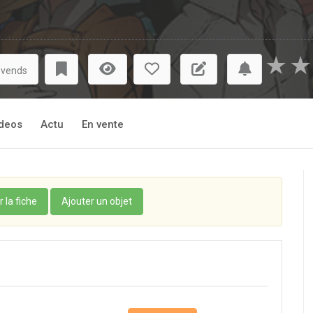
★
★
 vends
deos
Actu
En vente
r la fiche
Ajouter un objet