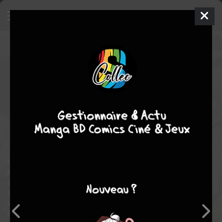
Overlord
18
SIMPLE
ven. 28 juin 2024
ototo manga
Manga
Seinen
Fugin MIYAMA
Kugane MARUYAMA
19
tomes
COMPLÈTE
horreur
comédie
aventure
action
Fantasy
L’histoire commence en Yggdrassil, un jeu en ligne populaire
qui est sur le point de fermer. Notre protagoniste, Momonga, a
décidé de rester jusqu’au dernier moment dans son jeu et
attendre de se faire déconnecter de force. Contre toute attente,
le serveur n’a pas fermé et Momonga est coincé dans son
corps squelettique et a été transféré dans un autre monde. « Le