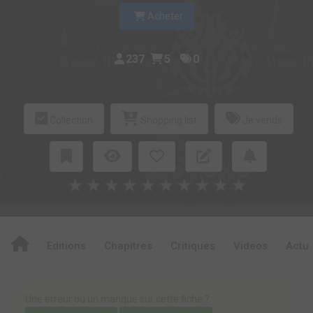
Acheter
237
5
0
Collection
Shopping list
Je vends
★
★
★
★
★
★
★
★
★
★
Editions
Chapitres
Critiques
Videos
Actu
Une erreur ou un manque sur cette fiche ?