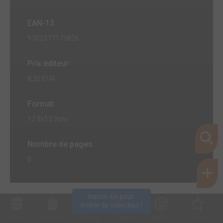
EAN-13
9782377175826
Prix éditeur
8,35 EUR
Format
17.9x13.2cm
Nombre de pages
0
Inscris-toi pour 
entrer ta collection !
Collec
Shop. list
Planning
Animes
Découvrir
Envies