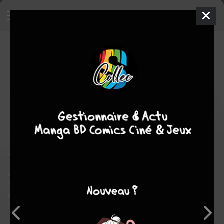
DCeased
2
TPB HARDCOVER
(CARTONNÉE)
ven. 12 nov. 2021
Urban Comics
Comics
Trevor HAIRSINE
Tom TAYLOR
6
COMPLÈTE
tomes
Comics / Super Heros
Le monde est dévasté : les surhommes infectés par l'Anti-Vie de
Darkseid ont condamné notre Terre forçant ses héros
survivants à migrer vers des cieux plus cléments... du moins le
croient-ils. Car à peine arrivés sur cette nouvelle planète les voilà
attaqués par des extraterrestres, et rattrapés par une ancienne
connaissance elle aussi infectée !