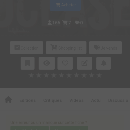
Acheter
166
7
0
Collection
Shopping list
Je vends
★
★
★
★
★
★
★
★
★
★
Editions
Critiques
Videos
Actu
Discussio
Une erreur ou un manque sur cette fiche ?