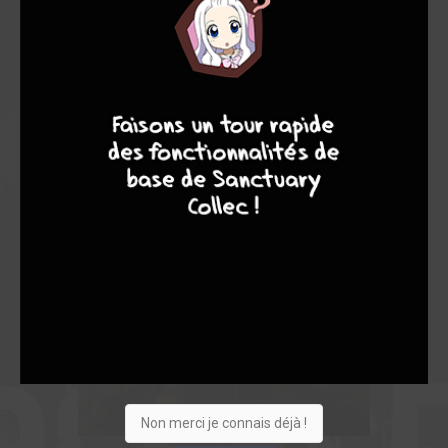
9
8
9
8
Non merci je connais déjà !