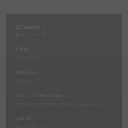
DCeased 2
ven. 12 nov. 2021
Editeur
Urban Comics
Collection
DC Deluxe
Infos complémentaires
Contenu vo : Contenu : DCeased: Dead Planet #1-7
EAN-13
9791026820246