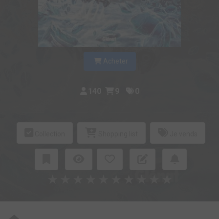
Acheter
140
9
0
Collection
Shopping list
Je vends
★
★
★
★
★
★
★
★
★
★