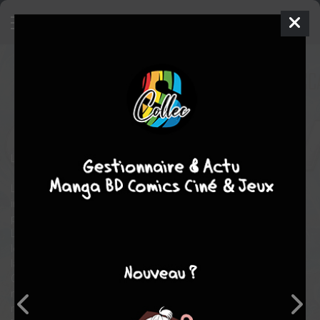
Colonisation
6 - Unité Shadow
SIMPLE
mer. 9 févr. 2022
glénat bd
BD
9
EN COURS
tomes
La mort aux trousses.
Les équipes de l’Agence ont été attaquées. Une branche
indépendante d’Écumeurs dirigée par un certain Raylan est
parvenue à s’infiltrer dans le vaisseau du Commodore Illiatov.
Leur assaut, s’il était destiné à la récolte de données concernant
les nefs perdues, ne sera parvenu qu’à une chose : mettre fin à
la vie de nombreux agents et notamment à celle du
Commodore lui-même. Raylan et ses sbires sont en fuite et
mènent la danse, agissant toujours avec un coup d’avance. La
menace s’intensifie, les morts se multiplient et l’escouade de