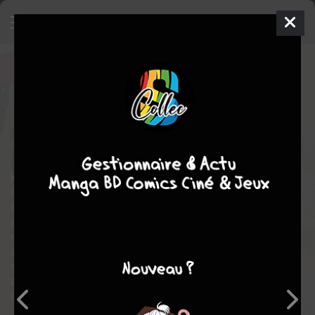
Violence Action
1
SIMPLE
mer. 18 mai 2022
pika
Manga
Seinen
Renji
ASAI
Shin SAWADA
7
tomes
EN COURS
drame
comédie
action
Kei Kikuno est étudiante et comme beaucoup de ses
camarades, elle subvient à ses besoins grâce à un petit boulot.
Sauf que sa vie n’a pas grand-chose à voir avec celle des
jeunes de son âge… Son job : tueuse à gages. La numéro 1 du
milieu. Sous ses airs de fille un peu dans la lune, Kei est rapide,
agile, surentraînée et honore toujours ses contrats, sans qu’on
se méfie d’elle. Un jour, un homme singulier appelé “le doc” fait
appel à ses services pour venger sa femme et sa fille
assassinées par un clan de yakuzas…