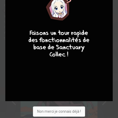
en effet celui qui découvrira le secret de l'immortalité et
reléguera la Mort au rang de désagréable souvenir. Mais la Mort,
incarnée dans le corps sans vie de Laila, compte bien retrouver
sa place, même si elle doit pour cela éliminer le jeune Darius. Du
4
7
8
7
moins, c'était le plan avant qu'un camion ne la fauche et qu'elle
ne se retrouve à nouveau ressuscitée quelques années plus
tard...
Non merci je connais déjà !