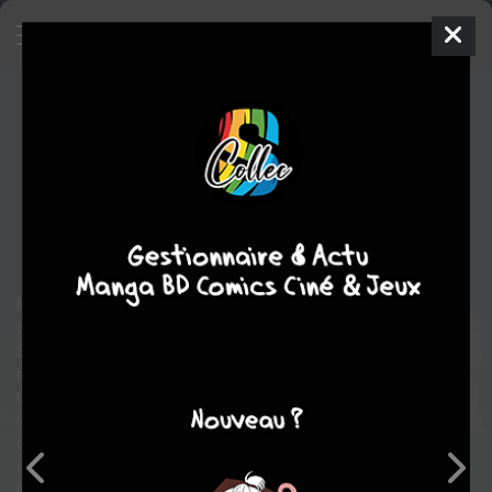
Toutes les morts de Laila Starr
TPB HARDCOVER (CARTONNÉE)
ven. 6 mai 2022
Urban Comics
Comics
Filipe
ANDRADE
RAM V
fantastique
Tranche de vie
Mumbai, de nos jours. Mme Shah, en plein travail et coincée
dans un embouteillage, hurle sur son mari au téléphone. Laila
Starr, une jeune femme déjà fatiguée de tout, est allongée sur le
rebord d'une fenêtre ouverte, plusieurs étages au-dessus du
trafic. Et plus haut encore, bien au-delà des nuages, la déesse de
la Mort est convoquée dans le bureau de son patron. Ces trois
destins se rejoignent au moment où, simultanément Laila saute
dans le vide, Mme Shah donne naissance à son fils Darius, et la
Mort est renvoyée sans ménagement. Dans un futur, Darius est