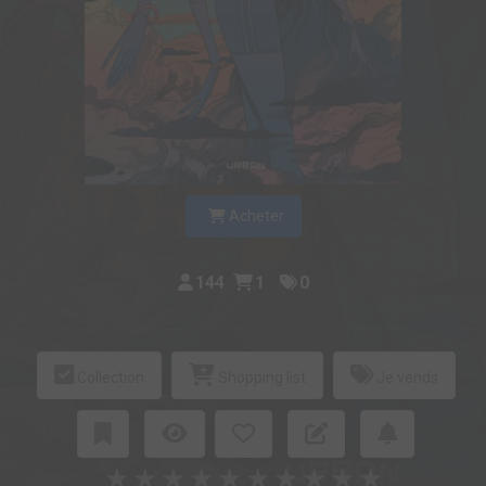
Acheter
144
1
0
Collection
Shopping list
Je vends
★
★
★
★
★
★
★
★
★
★