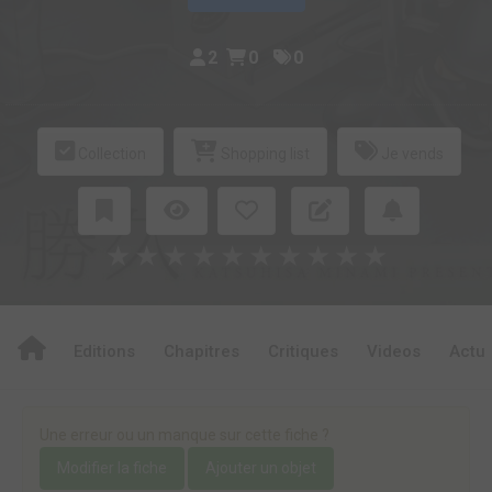
2
0
0
Collection
Shopping list
Je vends
★
★
★
★
★
★
★
★
★
★
Editions
Chapitres
Critiques
Videos
Actu
Une erreur ou un manque sur cette fiche ?
Modifier la fiche
Ajouter un objet