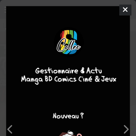
The Fable - The Second Contact
3
SIMPLE
ven. 6 mai 2022
Kodansha
Manga
Seinen
Katsuhisa MINAMI
Katsuhisa MINAMI
9
tomes
EN COURS
comédie
action
drame