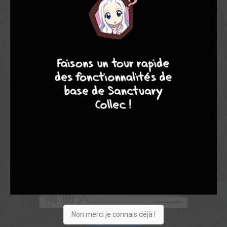
9
8
9
8
Non merci je connais déjà !
Acheter