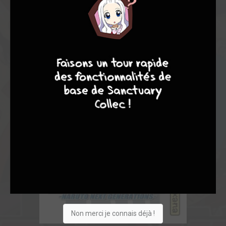
10
4
7
8
Non merci je connais déjà !