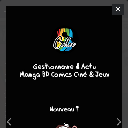
Boruto
14
SIMPLE
ven. 26 août 2022
kana
Manga
Shonen
Mikio
IKEMOTO
Ukyô KODACHI
20
COMPLÈTE
tomes
La VIe Grande Guerre Ninja n’est plus qu’un lointain souvenir et
la paix s’est installée.
Mais un ennemi ressemblant étrangement à Kaguya fait son
apparition et s’attaque à Killer Bee… Sasuke enquête dans
l’ombre et rentre pour prévenir Naruto du danger !
À Konoha, on prépare l’examen des ninjas pour passer ninja de
moyenne classe. Boruto, le fils de Naruto, doit y participer en
compagnie de Sarada et de Mitsuki.
Boruto demande alors à Sasuke, le compagnon d’armes de
son père, de le prendre comme disciple…