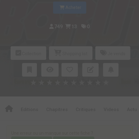
Acheter
749
13
0
Collection
Shopping list
Je vends
★
★
★
★
★
★
★
★
★
★
Editions
Chapitres
Critiques
Videos
Actu
Une erreur ou un manque sur cette fiche ?