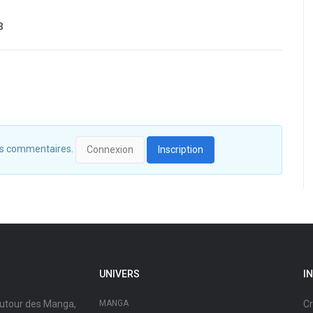
3
 des commentaires.
Connexion
Inscription
UNIVERS
I
autour des Manga,
MANGA
Cr