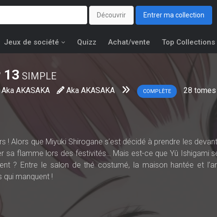
Découvrir
Entrer ma collection
Jeux de société
Quizz
Achat/vente
Top Collections
r
13
SIMPLE
Aka AKASAKA
Aka AKASAKA
28
tomes
COMPLÈTE
s ! Alors que Miyuki Shirogane s’est décidé à prendre les devants
er sa flamme lors des festivités… Mais est-ce que Yû Ishigami se
ent ? Entre le salon de thé costumé, la maison hantée et l’
ts qui manquent !