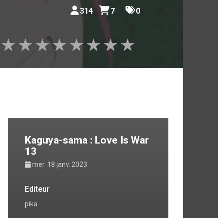
314
7
0
★
★
★
★
★
★
★
★
Kaguya-sama : Love Is War
13
mer. 18 janv. 2023
Editeur
pika