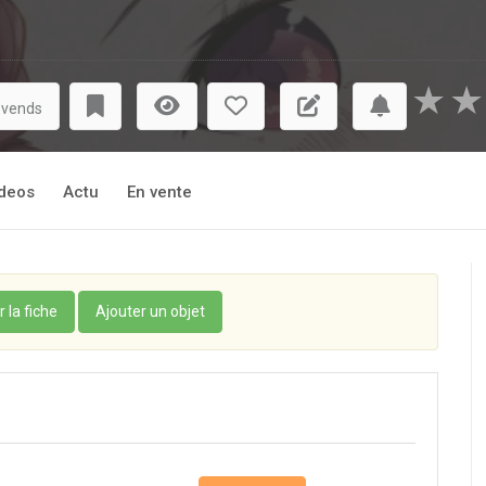
★
★
 vends
deos
Actu
En vente
r la fiche
Ajouter un objet