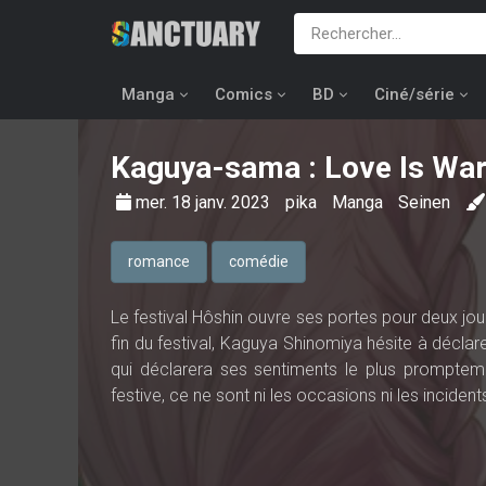
Manga
Comics
BD
Ciné/série
Kaguya-sama : Love Is Wa
mer. 18 janv. 2023
pika
Manga
Seinen
romance
comédie
Le festival Hôshin ouvre ses portes pour deux jour
fin du festival, Kaguya Shinomiya hésite à déclar
qui déclarera ses sentiments le plus promptem
festive, ce ne sont ni les occasions ni les inciden