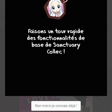
l’adversaire ! Dissimulé dans l’ombre et se prenant parfois les
balles perdues de ces combats sans merci, Yû Ishigami,
trésorier du BDE, tente tant bien que mal de survivre…
8
8
10
4
Non merci je connais déjà !