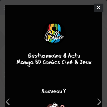
Kaguya-sama : Love Is War
3
SIMPLE
mer. 26 mai 2021
pika
Manga
Seinen
Aka
AKASAKA
Aka AKASAKA
28
COMPLÈTE
tomes
romance
comédie
Miyuki Shirogane, le président du bureau des élèves, et Kaguya
Shinomiya, la vice-présidente, sont engagés dans une guerre où
tous les coups sont permis pour séduire l’autre et l’obliger à
déclarer sa flamme ! Partage de coin de parapluie, mangas
pour filles, entraînement rigoureux de volley, manucure,
grossièretés enfantines, activités de clubs, examens
trimestriels… Tout est prétexte à porter le coup fatal à