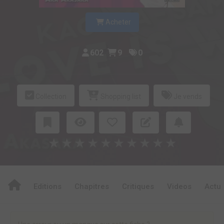
Acheter
602
9
0
Collection
Shopping list
Je vends
★
★
★
★
★
★
★
★
★
★
Editions
Chapitres
Critiques
Videos
Actu