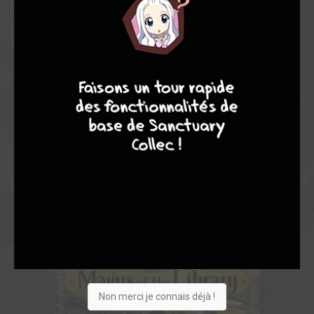
jusqu’au jour où des envoyées de la fameuse bibliothèque
centrale débarquent dans son village ! Le miracle qu’il appelle de
ses vœux depuis si longtemps est-il sur le point de se réaliser ?
9
8
9
8
Non merci je connais déjà !