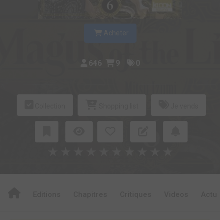
Acheter
646
9
0
Collection
Shopping list
Je vends
★
★
★
★
★
★
★
★
★
★
Editions
Chapitres
Critiques
Videos
Actu