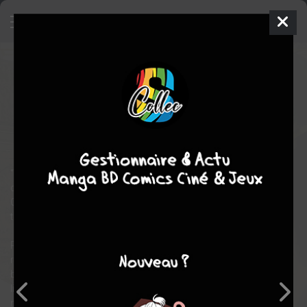
Magus of the Library
6
SIMPLE
jeu. 2 févr. 2023
Ki-oon
Manga
Seinen
Mitsu
IZUMI
Mitsu IZUMI
9
tomes
EN COURS
fantastique
aventure
“Le livre. Une source de savoir, une accumulation de signes
chargés de sens, un précieux héritage qui relie passé et futur.
C’est un mage qui me l’a dit un jour : protéger les livres, c’est
tout simplement… protéger le monde !”
Pour le jeune Shio, qui passe son temps libre plongé dans les
romans, les récits extraordinaires sont un refuge face à la
brutalité du quotidien. Son rêve est de partir pour la capitale des
livres, où sont rassemblées toutes les connaissances du
monde. Un projet utopique pour un gamin sans ressources…