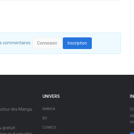
 des commentaires.
Connexion
Inscription
UNIVERS
I
autour des Manga,
MANGA
Cr
co
BD
no
 gratuit.
COMICS
on et d'actualité.