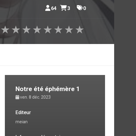
64
3
0
★
★
★
★
★
★
★
★
Notre été éphémère 1
ven. 8 déc. 2023
Editeur
meian