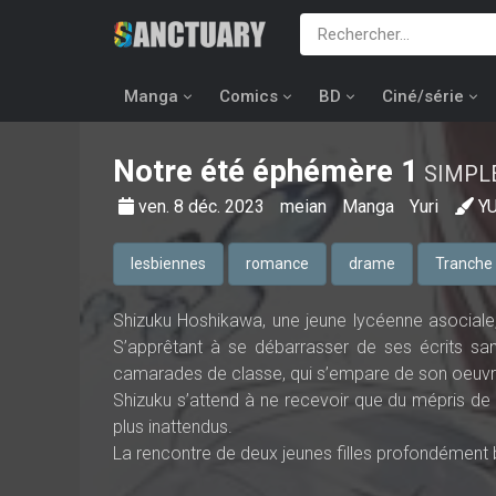
Manga
Comics
BD
Ciné/série
Notre été éphémère
1
SIMPL
ven. 8 déc. 2023
meian
Manga
Yuri
Y
lesbiennes
romance
drame
Tranche 
Shizuku Hoshikawa, une jeune lycéenne asociale,
S’apprêtant à se débarrasser de ses écrits sans
camarades de classe, qui s’empare de son oeuvre
Shizuku s’attend à ne recevoir que du mépris de la
plus inattendus.
La rencontre de deux jeunes filles profondément 