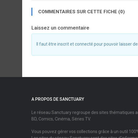
COMMENTAIRES SUR CETTE FICHE (0)
Laissez un commentaire
Il faut être inscrit et connecté pour pouvoir laisser
A PROPOS DE SANCTUARY
Le réseau Sanctuary regroupe des sites thématiques 
BD, Comics, Cinéma, Séries TV.
Vous pouvez gérer vos collections grâce à un outil 100%
Les sites du réseau Sanctuary sont des sites d'informati