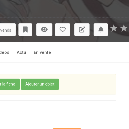
★
★
 vends
deos
Actu
En vente
r la fiche
Ajouter un objet