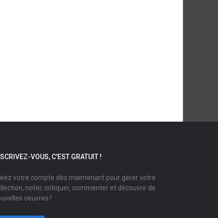
NSCRIVEZ-VOUS, C'EST GRATUIT !
éez votre compte dès maintenant pour gérer votre
llection, noter, critiquer, commenter et découvrir de
uvelles oeuvres !