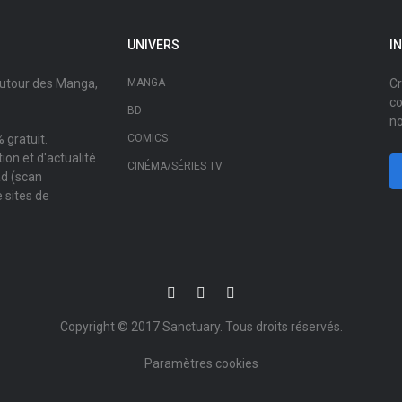
UNIVERS
I
autour des Manga,
MANGA
Cr
co
BD
no
 gratuit.
COMICS
on et d'actualité.
CINÉMA/SÉRIES TV
ad (scan
 sites de
Copyright © 2017
Sanctuary
. Tous droits réservés.
Paramètres cookies