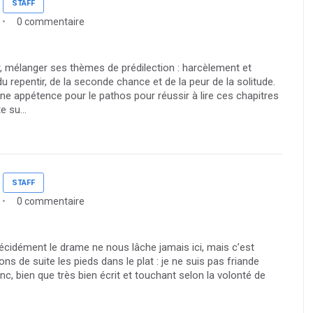
STAFF
0 commentaire
r, mélanger ses thèmes de prédilection : harcèlement et
 repentir, de la seconde chance et de la peur de la solitude.
ine appétence pour le pathos pour réussir à lire ces chapitres
 su...
STAFF
0 commentaire
décidément le drame ne nous lâche jamais ici, mais c’est
ns de suite les pieds dans le plat : je ne suis pas friande
onc, bien que très bien écrit et touchant selon la volonté de