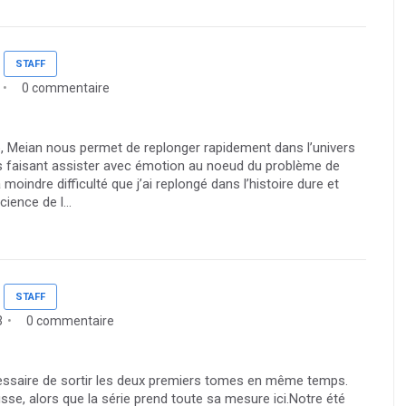
STAFF
0 commentaire
, Meian nous permet de replonger rapidement dans l’univers
us faisant assister avec émotion au noeud du problème de
moindre difficulté que j’ai replongé dans l’histoire dure et
ience de l...
STAFF
3
0 commentaire
écessaire de sortir les deux premiers tomes en même temps.
usse, alors que la série prend toute sa mesure ici.Notre été