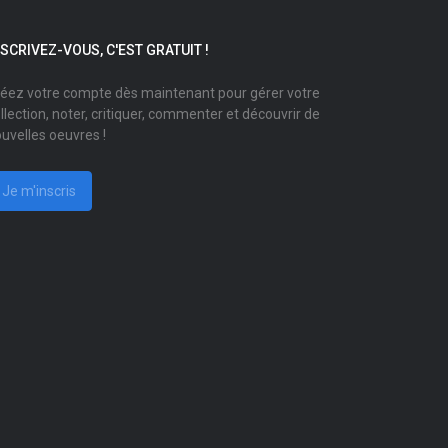
NSCRIVEZ-VOUS, C'EST GRATUIT !
éez votre compte dès maintenant pour gérer votre
llection, noter, critiquer, commenter et découvrir de
uvelles oeuvres !
Je m'inscris