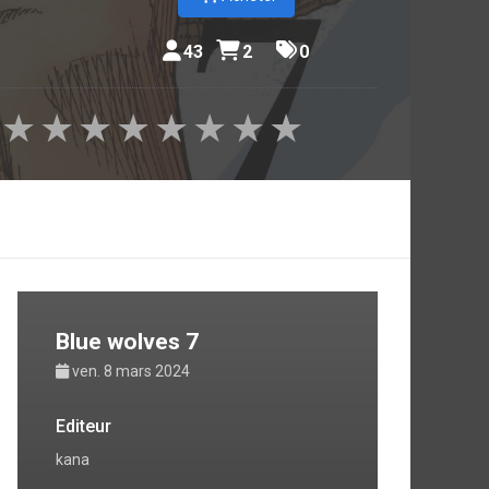
43
2
0
★
★
★
★
★
★
★
★
Blue wolves 7
ven. 8 mars 2024
Editeur
kana