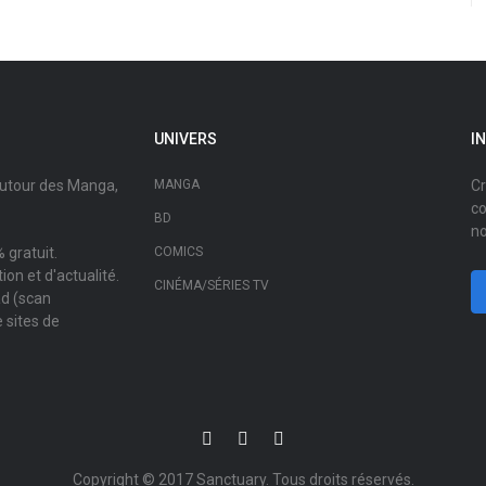
UNIVERS
I
autour des Manga,
MANGA
Cr
co
BD
no
 gratuit.
COMICS
on et d'actualité.
CINÉMA/SÉRIES TV
ad (scan
 sites de
Copyright © 2017
Sanctuary
. Tous droits réservés.