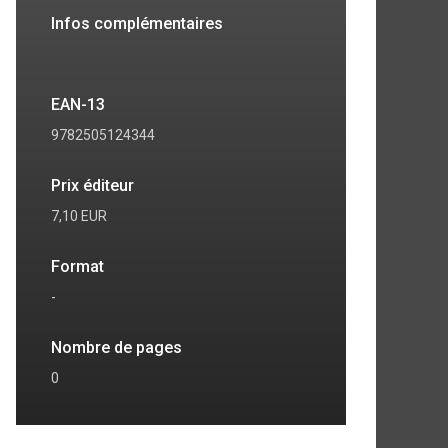
Infos complémentaires
EAN-13
9782505124344
Prix éditeur
7,10 EUR
Format
-
7
8
Nombre de pages
0