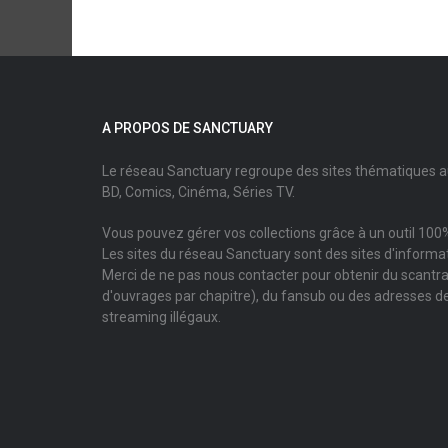
A PROPOS DE SANCTUARY
Le réseau Sanctuary regroupe des sites thématiques 
BD, Comics, Cinéma, Séries TV.
Vous pouvez gérer vos collections grâce à un outil 100%
Les sites du réseau Sanctuary sont des sites d'informati
Merci de ne pas nous contacter pour obtenir du scantr
d'ouvrages par chapitre), du fansub ou des adresses de
streaming illégaux.