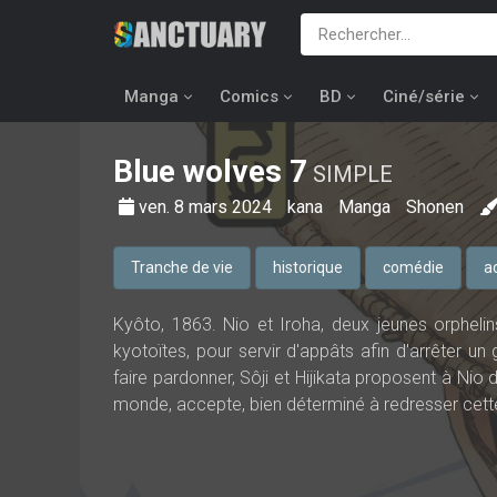
Manga
Comics
BD
Ciné/série
Blue wolves
7
SIMPLE
ven. 8 mars 2024
kana
Manga
Shonen
Tranche de vie
historique
comédie
a
Kyôto, 1863. Nio et Iroha, deux jeunes orphel
kyotoïtes, pour servir d'appâts afin d'arrêter u
faire pardonner, Sôji et Hijikata proposent à Nio d
monde, accepte, bien déterminé à redresser cette 