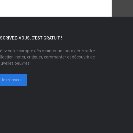
NSCRIVEZ-VOUS, C'EST GRATUIT !
éez votre compte dès maintenant pour gérer votre
llection, noter, critiquer, commenter et découvrir de
uvelles oeuvres !
Je m'inscris