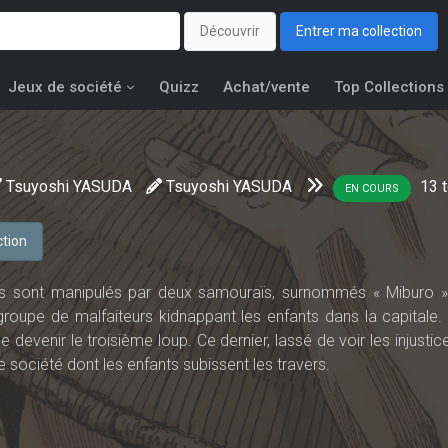
Découvrir
Entrer ma collection
Jeux de société
Quizz
Achat/vente
Top Collections
Tsuyoshi YASUDA
Tsuyoshi YASUDA
13
t
EN COURS
ction
ins sont manipulés par deux samouraïs, surnommés « Miburo »
n groupe de malfaiteurs kidnappant les enfants dans la capitale.
e devenir le troisième loup. Ce dernier, lassé de voir les injusti
société dont les enfants subissent les travers.