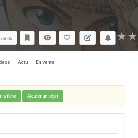
★
★
 vends
deos
Actu
En vente
r la fiche
Ajouter un objet