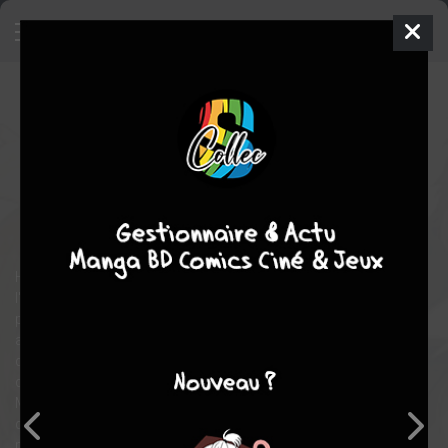
Horimiya
15
SIMPLE
mer. 20 mars 2024
nobi nobi!
Manga
Shonen
Daisuke HAGIWARA
HERO
17
COMPLÈTE
tomes
comédie
Tranche de vie
Hori peut sembler être une adolescente normale, mais après
l'école elle est une toute autre personne. En l'absence de ses
parents toujours au travail, Hori s'occupe de son petit frère et
avec les travaux ménager elle n'a pas de temps pour avoir la vie
d'une adolescente ordinaire. Un jour, elle rencontre quelqu'un
qui , comme elle ne se montre pas sous son vrai jour à l'école :
Miyamura qui donne plutôt l'image d'un sombre otaku alors
qu'en réalité c'est un garçon des plus sympathique malgré ces
petits " secrets ".