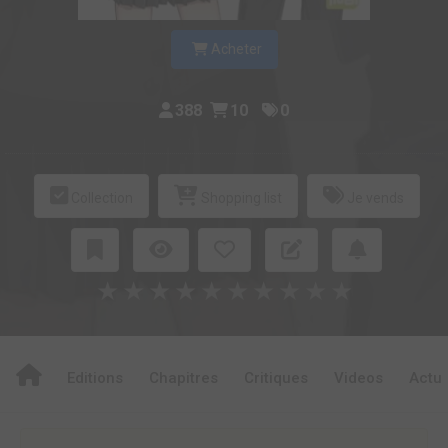
Acheter
388
10
0
Collection
Shopping list
Je vends
★
★
★
★
★
★
★
★
★
★
Editions
Chapitres
Critiques
Videos
Actu