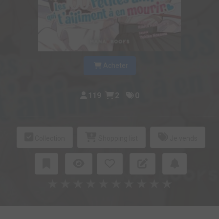
Acheter
119
2
0
Collection
Shopping list
Je vends
★
★
★
★
★
★
★
★
★
★