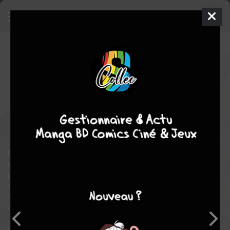
Les 100 petites amies qui
t'aiiiment à en mourir
5
SIMPLE
jeu. 21 mars 2024
Mana Books
Manga
Ecchi-
Hentai
Yukiko NOZAWA
romance
comédie
Je veux juste aimer et être aimé !
Pendant ses années collèges, le pauvre Rentaro a essuyé cent
râteaux amoureux. Au lycée, c'est décidé ! Il trouvera enfin une
petite amie ! Le dieu de l'amour qui tendait l'oreille apparaît
devant lui et lui prédit ceci : " Au lycée, tu rencontreras cent filles
qui te sont destinées. Cependant, si tu ne leur rends pas leur
amour, elles mourront dans la souffrance ! "
Commence alors pour Rentaro une nouvelle vie remplie