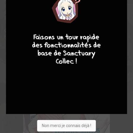
d'amour et... de risques, au milieu de son harem. Rentaro
cherche l'amour véritable mais comment est-il censé choisir ?!
Il ne veut tuer personne !
9
8
9
8
Cette comédie romantique hilarante pousse le concept du
harem à l'extrême !
Non merci je connais déjà !