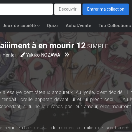
Découvrir
Entrer ma collection
Jeux de société
Quizz
Achat/vente
Top Collections
'aiiiment à en mourir
12
SIMPLE
i-Hentai
Yukiko NOZAWA
 a essuyé cent râteaux amoureux. Au lycée, c'est décidé ! Il 
endait l'oreille apparaît devant lui et lui prédit ceci : " Au l
 Cependant, si tu ne leur rends pas leur amour, elles mourront
 remplie d'amour et... de risques, au milieu de son harem.