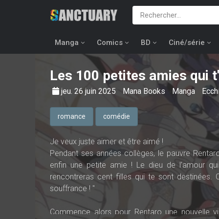
Manga
Comics
BD
Ciné/série
Les 100 petites amies qui t
jeu. 26 juin 2025
Mana Books
Manga
Ecch
romance
comédie
Je veux juste aimer et être aimé !
Pendant ses années collèges, le pauvre Rentaro
enfin une petite amie ! Le dieu de l'amour qui t
rencontreras cent filles qui te sont destinées.
souffrance ! "
Commence alors pour Rentaro une nouvelle vie