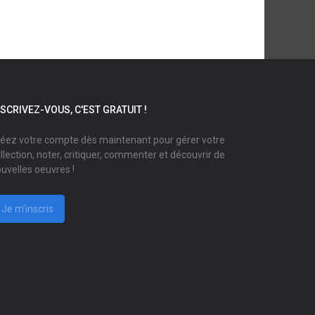
NSCRIVEZ-VOUS, C'EST GRATUIT !
éez votre compte dès maintenant pour gérer votre
llection, noter, critiquer, commenter et découvrir de
uvelles oeuvres !
Je m'inscris