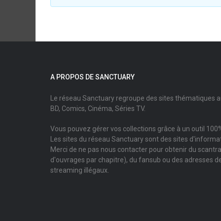
A PROPOS DE SANCTUARY
Le réseau Sanctuary regroupe des sites thématiques 
BD, Comics, Cinéma, Séries TV.
Vous pouvez gérer vos collections grâce à un outil 100%
Les sites du réseau Sanctuary sont des sites d'informati
Merci de ne pas nous contacter pour obtenir du scantr
d'ouvrages par chapitre), du fansub ou des adresses de
streaming illégaux.