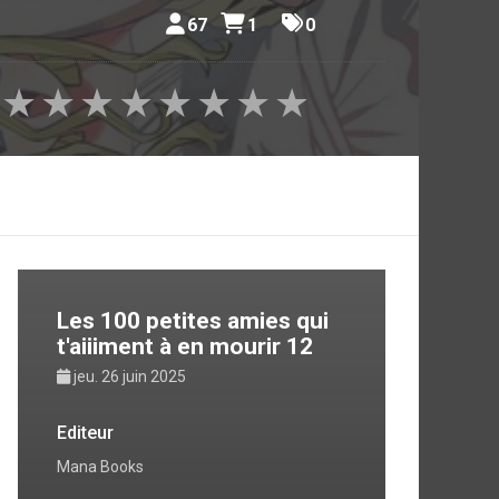
67
1
0
★
★
★
★
★
★
★
★
Les 100 petites amies qui
t'aiiiment à en mourir 12
jeu. 26 juin 2025
Editeur
Mana Books