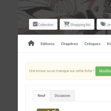
cherche l'amour véritable mais comment est-il cens
Cette comédie romantique hilarante pousse le co
Collection
Shopping list
Je
Editions
Chapitres
Critiques
Vi
Une erreur ou un manque sur cette fiche ?
Modifie
Neuf
Occasion