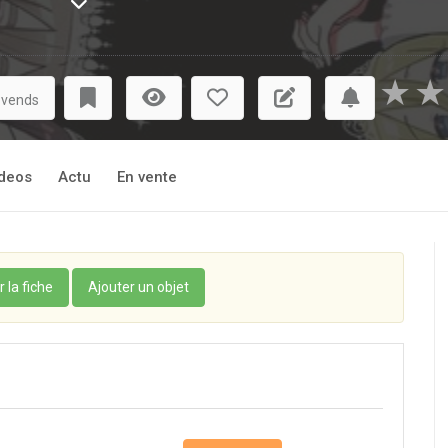
é choisir ?! Il ne veut tuer personne !
ncept du harem à l'extrême !
★
★
 vends
deos
Actu
En vente
r la fiche
Ajouter un objet