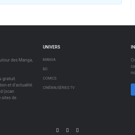
UNIVERS
I
autour des Manga,
MANGA
Cr
co
BD
no
 gratuit.
COMICS
on et d'actualité.
CINÉMA/SÉRIES TV
ad (scan
 sites de