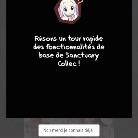
d'amour et... de risques, au milieu de son harem. Rentaro
cherche l'amour véritable mais comment est-il censé choisir ?!
Il ne veut tuer personne !
9
8
9
8
Cette comédie romantique hilarante pousse le concept du
harem à l'extrême !
Non merci je connais déjà !