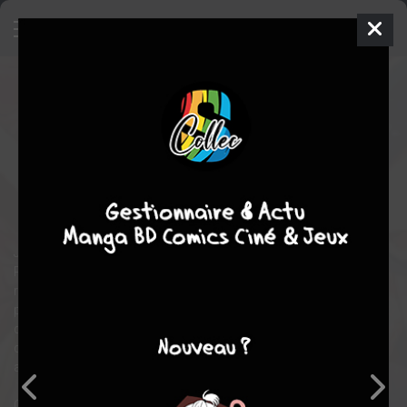
Les 100 petites amies qui
t'aiiiment à en mourir
14
SIMPLE
jeu. 16 oct. 2025
Mana Books
Manga
Ecchi-
Hentai
Yukiko NOZAWA
romance
comédie
Je veux juste aimer et être aimé !
Pendant ses années collèges, le pauvre Rentaro a essuyé cent
râteaux amoureux. Au lycée, c'est décidé ! Il trouvera enfin une
petite amie ! Le dieu de l'amour qui tendait l'oreille apparaît
devant lui et lui prédit ceci : " Au lycée, tu rencontreras cent filles
qui te sont destinées. Cependant, si tu ne leur rends pas leur
amour, elles mourront dans la souffrance ! "
Commence alors pour Rentaro une nouvelle vie remplie