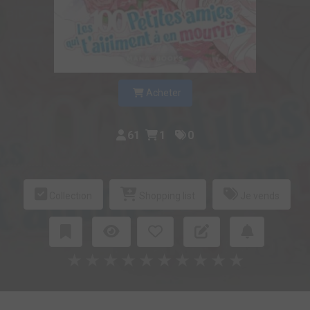
Acheter
61
1
0
Collection
Shopping list
Je vends
★
★
★
★
★
★
★
★
★
★