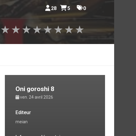
28
5
0
★
★
★
★
★
★
★
★
Oni goroshi 8
ven. 24 avril 2026
Editeur
meian