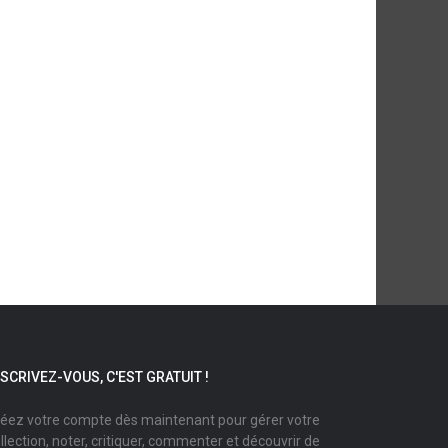
NSCRIVEZ-VOUS, C'EST GRATUIT !
éez votre compte dès maintenant pour gérer votre
llection, noter, critiquer, commenter et découvrir de