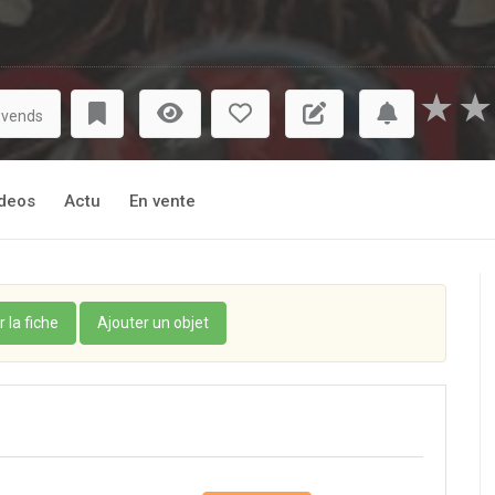
★
★
 vends
deos
Actu
En vente
r la fiche
Ajouter un objet