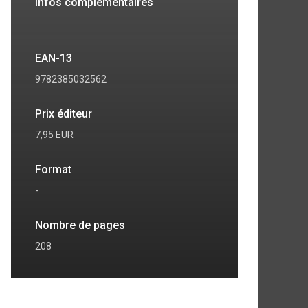
Infos complémentaires
EAN-13
9782385032562
Prix éditeur
7,95 EUR
Format
-
Nombre de pages
208
7
8