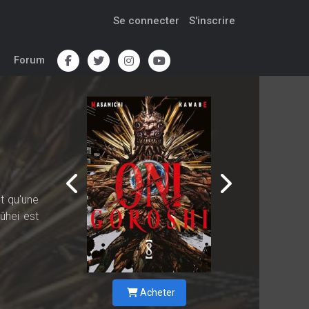
Se connecter
S'inscrire
Forum
t qu'une
ûhei est
Acheter