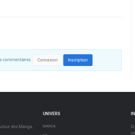
 des commentaires.
Connexion
Inscription
UNIVERS
I
autour des Manga,
MANGA
Cr
co