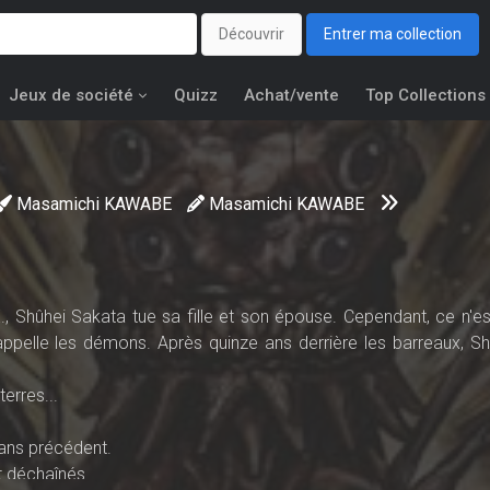
Découvrir
Entrer ma collection
Jeux de société
Quizz
Achat/vente
Top Collections
Masamichi KAWABE
Masamichi KAWABE
E., Shûhei Sakata tue sa fille et son épouse. Cependant, ce n'es
ppelle les démons. Après quinze ans derrière les barreaux, Sh
erres...
sans précédent.
 déchaînés.