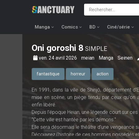
Manga
Comics
BD
Ciné/série
Oni goroshi
8
SIMPLE
ven. 24 avril 2026
meian
Manga
Seinen
fantastique
horreur
action
En 1991, dans la ville de Shinjô, département d'
mise en scène, un piège tendu par ceux qu'on a
enfin libéré.
Depuis l'époque Heian, une légende court sur ces t
"Cette ville est hantée par les démons."
Elle sera désormais le théâtre d'une vengeance 
Découvrez l'histoire de ces hommes possédés et