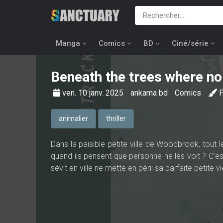
Manga
Comics
BD
Ciné/série
Beneath the trees where n
ven. 10 janv. 2025
ankama bd
Comics
animalier
thriller
Dans la paisible petite ville de Woodbrook, tout 
quand ils pensent que personne ne les voit ? C’e
sévit en ville ne mette en péril sa parfaite petite vie