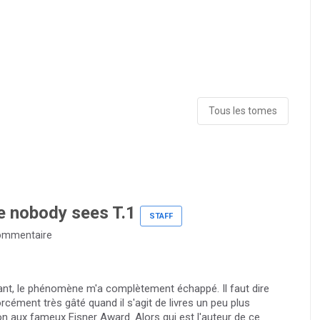
Tous les tomes
e nobody sees T.1
STAFF
ommentaire
rtant, le phénomène m'a complètement échappé. Il faut dire
ément très gâté quand il s'agit de livres un peu plus
n aux fameux Eisner Award. Alors qui est l'auteur de ce