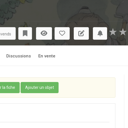
★
★
 vends
Discussions
En vente
r la fiche
Ajouter un objet