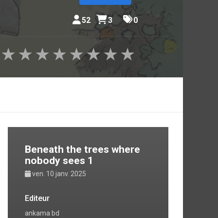
52
3
0
★
★
★
★
★
★
★
★
Beneath the trees where
nobody sees 1
ven. 10 janv. 2025
Editeur
ankama bd