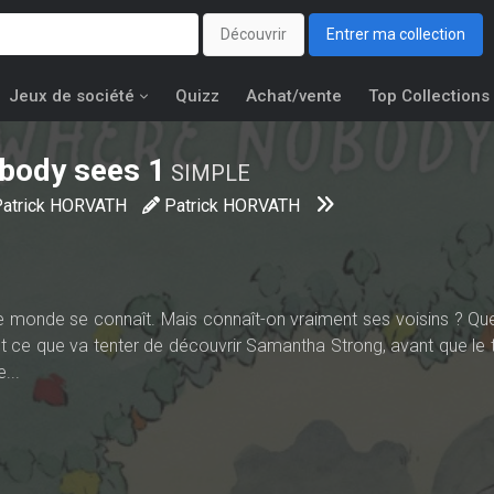
Découvrir
Entrer ma collection
Jeux de société
Quizz
Achat/vente
Top Collections
obody sees
1
SIMPLE
Patrick HORVATH
Patrick HORVATH
le monde se connaît. Mais connaît-on vraiment ses voisins ? Que 
st ce que va tenter de découvrir Samantha Strong, avant que le t
...