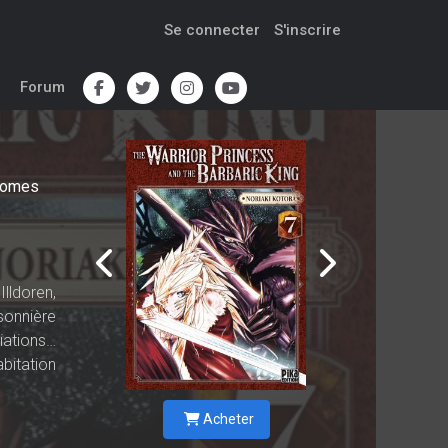
Se connecter
S'inscrire
Forum
omes
ldoren,
sonnière
liations…
bitation
Acheter