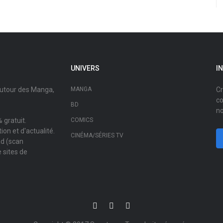
UNIVERS
I
autour des Manga,
MANGA
Cr
co
BD
no
 gratuit.
COMICS
on et d'actualité.
CINÉMA/SÉRIES TV
ad (scan
 sites de