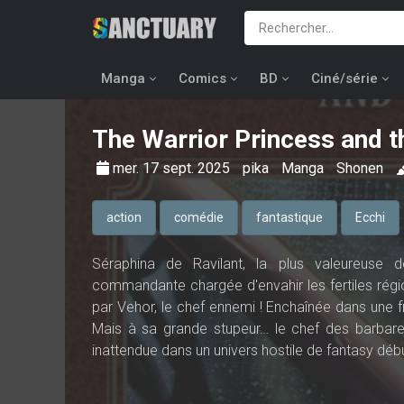
Manga
Comics
BD
Ciné/série
The Warrior Princess and t
mer. 17 sept. 2025
pika
Manga
Shonen
action
comédie
fantastique
Ecchi
Séraphina de Ravilant, la plus valeureuse d
commandante chargée d'envahir les fertiles régio
par Vehor, le chef ennemi ! Enchaînée dans une fr
Mais à sa grande stupeur… le chef des barbare
inattendue dans un univers hostile de fantasy débu