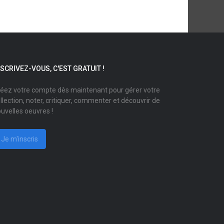
NSCRIVEZ-VOUS, C'EST GRATUIT !
éez votre compte dès maintenant pour gérer votre
llection, noter, critiquer, commenter et découvrir de
uvelles oeuvres !
Je m'inscris