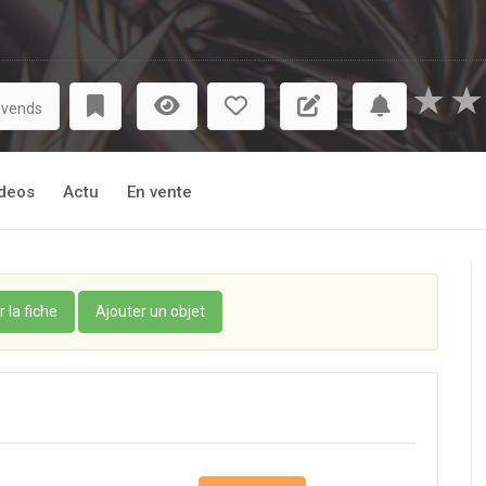
★
★
 vends
deos
Actu
En vente
r la fiche
Ajouter un objet