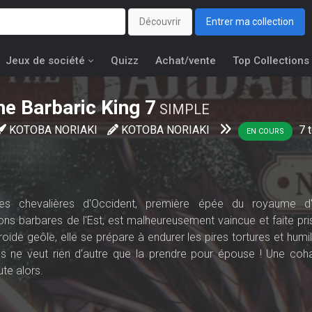
Découvrir
Entrer ma collection
Jeux de société
Quizz
Achat/vente
Top Collections
he Barbaric King
7
SIMPLE
KOTOBA NORIAKI
KOTOBA NORIAKI
7
t
EN COURS
es chevalières d'Occident, première épée du royaume d'Il
ns barbares de l'Est, est malheureusement vaincue et faite pri
oide geôle, elle se prépare à endurer les pires tortures et humi
s ne veut rien d’autre que la prendre pour épouse ! Une coha
te alors.