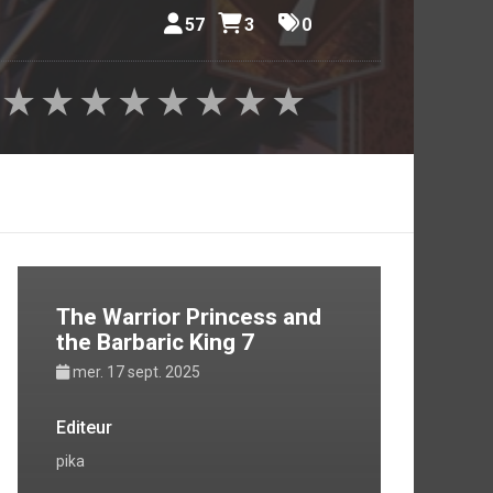
57
3
0
★
★
★
★
★
★
★
★
The Warrior Princess and
the Barbaric King 7
mer. 17 sept. 2025
Editeur
pika