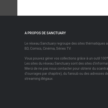
A PROPOS DE SANCTUARY
Le réseau Sanctuary regroupe des sites thématiques 
BD, Comics, Cinéma, Séries TV.
Vous pouvez gérer vos collections grâce à un outil 100%
Les sites du réseau Sanctuary sont des sites d'informati
Merci de ne pas nous contacter pour obtenir du scantr
d'ouvrages par chapitre), du fansub ou des adresses de
streaming illégaux.