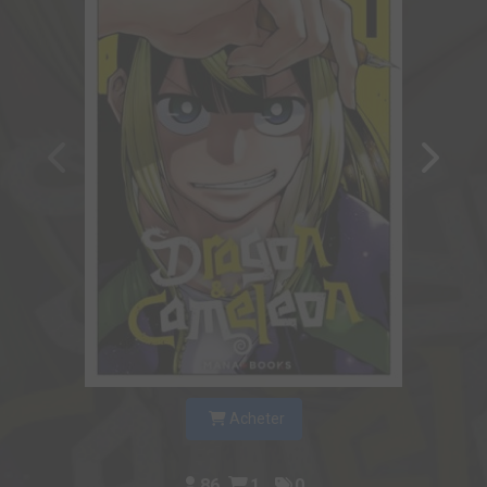
Acheter
86
1
0