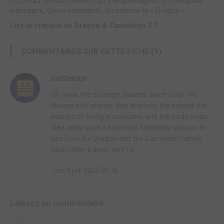
corps qui secoue l’univers du mangaImaginez un mangaka
légendaire, Garyo Hanagami, surnommé le « Dragon »,...
Lire la critique de Dragon & Caméléon T.1
COMMENTAIRES SUR CETTE FICHE (1)
bottlekapi
Oh wow, the concept sounds super cool. I’m
always into stories that dive into the behind-the-
scenes of being a mangaka, and the body swap
idea adds such a fun twist. Definitely curious to
see how the Dragon and the Caméléon handle
each other’s lives! golf hit
jeu. 3 juil. 2025 09:36
Laissez un commentaire