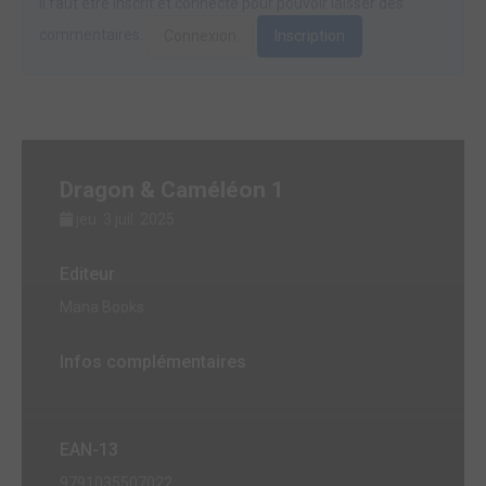
Il faut être inscrit et connecté pour pouvoir laisser des
commentaires.
Connexion
Inscription
Dragon & Caméléon 1
jeu. 3 juil. 2025
Editeur
Mana Books
Infos complémentaires
EAN-13
9791035507022