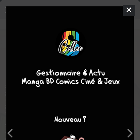
Dragon & Caméléon
1
SIMPLE
jeu. 3 juil. 2025
Mana Books
Manga
Shonen
Ryô ISHIYAMA
Ryô ISHIYAMA
9
EN COURS
tomes
action
fantastique
On le sait, être mangaka est chose ardue : trouver l’inspiration,
garder le rythme, se démarquer de la concurrence ou encore
capter l’intérêt des lecteurs… Qu’on soit débutant ou star du plus
grand magazine de prépublication, à chaque étape la pression
est constante et le moindre faux peut être fatal.
Oui, le monde de l’édition de manga est brutal et sans merci.
Aussi, lorsqu’un auteur de renom et son assistant échangent
accidentellement leurs corps… la lutte pour imposer son talent