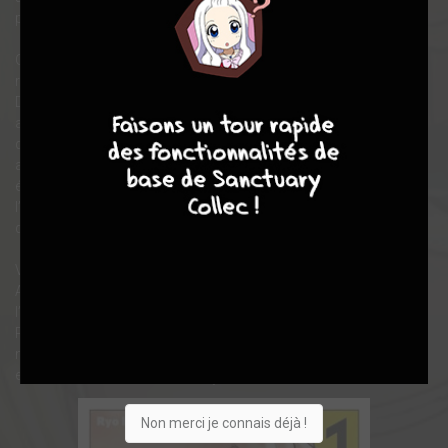
prend une tournure inédite !
Garyo Hanagami, mangaka de génie est adulé par les foules et
reconnu pour son trait inimitable. On le surnomme d’ailleurs : le
9
8
9
8
Dragon. Shinobu Miyama, lui, est un assistant ambitieux et
arrogant, frustré par son manque de reconnaissance. Doté
d’un talent exceptionnel pour imiter n’importe quel style, il s’est
attiré le surnom de Caméléon. Lorsqu’un accident provoque un
échange de corps entre les deux artistes, Shinobu voit enfin
l’opportunité de prendre la place du maître, tandis que Garyo
doit repartir de zéro pour reconquérir son trône !
Vivement recommandée par Kohei Horikoshi (My Hero
Academia), Dragon & Caméléon questionne avec subtilité sur
l’univers difficile de l’édition de manga. D’un trait vif et percutant,
Ryo Ishiyama nous plonge dans les coulisses de l’industrie du
manga et explore, avec une redoutable efficacité, la frontière
entre génie et imitation, talent et ambition.
Non merci je connais déjà !