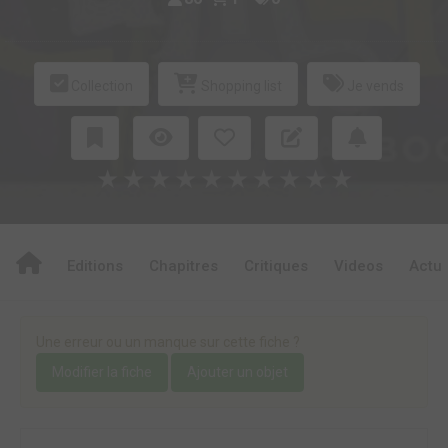
Collection
Shopping list
Je vends
★
★
★
★
★
★
★
★
★
★
Editions
Chapitres
Critiques
Videos
Actu
Une erreur ou un manque sur cette fiche ?
Modifier la fiche
Ajouter un objet