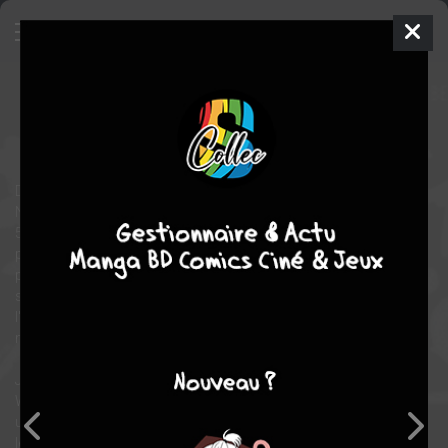
Exquisite Corpses
2
COFFRET
ven. 27 févr. 2026
Urban Comics
Comics
Michael WALSH
James TYNION IV
Depuis 250 ans, les 13 familles les plus riches d'Amérique du
Nord se partagent le contrôle du pays à l'insu de tous. Tous les
5 ans, le soir d'Halloween, elles se réunissent, désignent une
petite bourgade américaine, recrutent 12 tueurs à tendance
psychopathe, et organisent un grand tournoi au terme duquel
sera désignée la nouvelle famille dominante. Bienvenue dans
l'arène d'Oak Valley où débute la nouvelle édition de ce jeu de
massacre hors norme baptisé EXQUISITE CORPSES !
James TYNION IV (THE NICE HOUSE ON THE LAKE) et Michael
WALSH (UNIVERSAL MONSTERS - FRANKENSTEIN) présentent
une nouvelle création ambitieuse autour de laquelle ils convient
les meilleurs auteurs et autrices - Pornsak PICHETSHOTE,