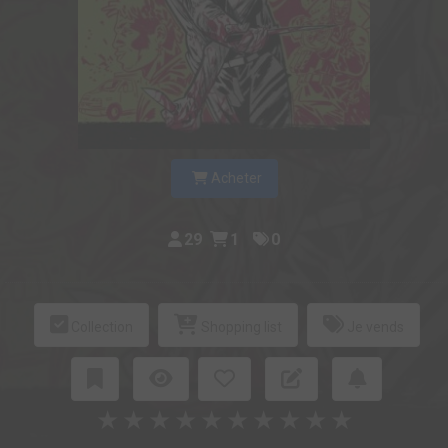
Acheter
29
1
0
Collection
Shopping list
Je vends
★
★
★
★
★
★
★
★
★
★