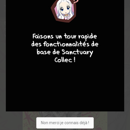
Jordie BELLAIRE, Tyler BOSS, Gavin FULLERTON et bien d'autres
- à participer à ce cadavre exquis particulièrement meurtrier.
BONUS DE CETTE ÉDITION EN FASCICULES : un jeu de cartes à
9
8
9
8
découper pour prolonger le carnage avec vos am... futures
victimes !
Non merci je connais déjà !