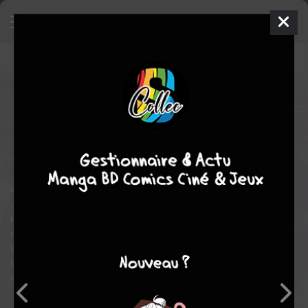
Samurai Deeper Kyo
8
STAR
ven. 26 juin 2026
kana
Manga
Shonen
Akimine KAMIJYO
Akimine KAMIJYO
38
tomes
COMPLÈTE
arts martiaux
action
fantastique
4 ans après la bataille de Sekigahara, de nombreux samourais
sans seigneurs vagabondent à la recherche d'eux même.
Kyoshiro, pharmacien ambulant et douteux, est l'un d'eux. Il
rencontre Yuya Shiina, chasseuse de primes a la recherche de
kyo aux yeux de démons, un assassin sanguinaire et invincible.
Elle fait route avec kyoshiro mais découvre rapidement avoir
déja trouvé celui qu'elle cherche...