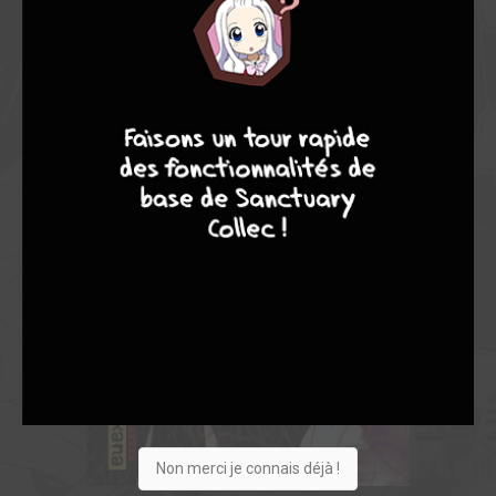
9
8
9
8
Non merci je connais déjà !