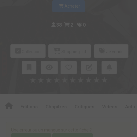
Acheter
38
2
0
Collection
Shopping list
Je vends
★
★
★
★
★
★
★
★
★
★
Editions
Chapitres
Critiques
Videos
Actu
Une erreur ou un manque sur cette fiche ?