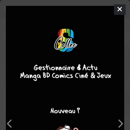
RG Veda
3
SIMPLE
ven. 30 mai 2003
tonkam
Manga
Shojo
CLAMP
CLAMP
10
tomes
COMPLÈTE
Heroïc-Fantasy
aventure
action
fantastique
Ashura cède à son coté démoniaque et apparaît très
dangereux, mais Yasha le retrouve enfin et ils peuvent reprendre
leur route, ainsi ils rencontrent celle qui deviendra la quatrième
étoile annoncée par la prophétie…