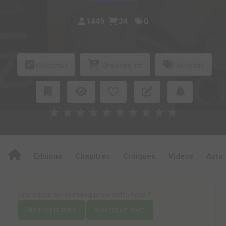
1449
24
0
Collection
Shopping list
Je vends
★
★
★
★
★
★
★
★
★
★
Editions
Chapitres
Critiques
Videos
Actu
Une erreur ou un manque sur cette fiche ?
Modifier la fiche
Ajouter un objet