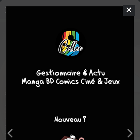
Btooom!
4
SIMPLE
mer. 4 juil. 2012
glénat manga
Manga
Seinen
Junya INOUE
Junya INOUE
27
COMPLÈTE
tomes
fantastique
action
Suspense
Des hommes et des femmes de tous âges sont rassemblés
sur une île déserte et contraints de s’affronter au moyen de
bombes, les BIM. Ryota Sakamoto, personnage calme et
méfiant est parvenu à trouver provisions et compagnons, mais
peine à mettre la main sur les huit puces nécessaires pour
remporter la partie et quitter l’île. Apparaît alors un mystérieux
guerrier qui se bat avec son seul poignard, sans utiliser de BIM.
Cet ancien militaire poussera Ryota dans ses derniers
retranchements…