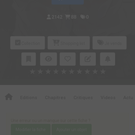
2142
88
0
Collection
Shopping list
Je vends
★
★
★
★
★
★
★
★
★
★
Editions
Chapitres
Critiques
Videos
Actu
Une erreur ou un manque sur cette fiche ?
Modifier la fiche
Ajouter un objet