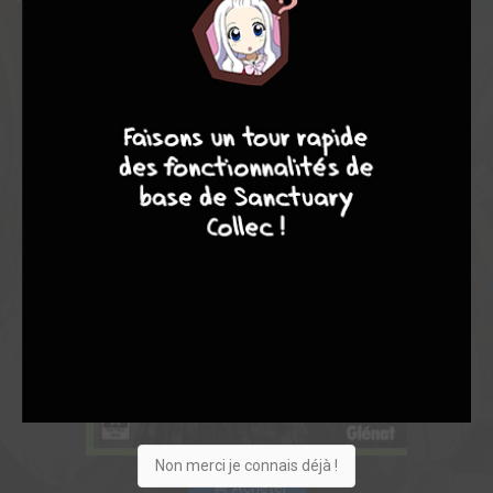
4
7
8
7
Non merci je connais déjà !
Acheter