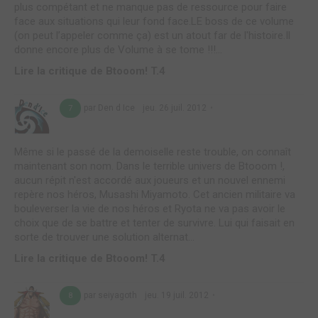
plus compétant et ne manque pas de ressource pour faire
face aux situations qui leur fond face.LE boss de ce volume
(on peut l’appeler comme ça) est un atout far de l'histoire.Il
donne encore plus de Volume à se tome !!!...
Lire la critique de Btooom! T.4
par Den d Ice
jeu. 26 juil. 2012
7
Même si le passé de la demoiselle reste trouble, on connaît
maintenant son nom. Dans le terrible univers de Btooom !,
aucun répit n'est accordé aux joueurs et un nouvel ennemi
repère nos héros, Musashi Miyamoto. Cet ancien militaire va
bouleverser la vie de nos héros et Ryota ne va pas avoir le
choix que de se battre et tenter de survivre. Lui qui faisait en
sorte de trouver une solution alternat...
Lire la critique de Btooom! T.4
par seiyagoth
jeu. 19 juil. 2012
8