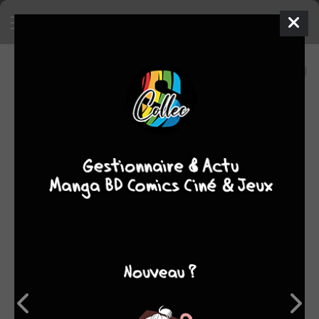
15
0
oeuvres
6,75
fans
moyenne oeuvres
Biographie éditions Casterman :
Née en août 1979 à Toulouse, Nancy Peña a été
professeure d’arts appliqués. En 2003, elle publie son
premier album de bande dessinée intitulé Le Cabinet
chinois (La Boîte à bulles). Elle réalise trois tomes des
Nouvelles aventures du chat botté (6 pieds sous terre),
ainsi que quatre volumes du Chat du kimono. Elle a aussi
illustré Le Bestiaire de l’Olympe chez Milan Jeunesse. En
2013, elle fait son entrée au catalogue de Casterman en
signant Médée sur un scénario de Blandine Le Callet. Le