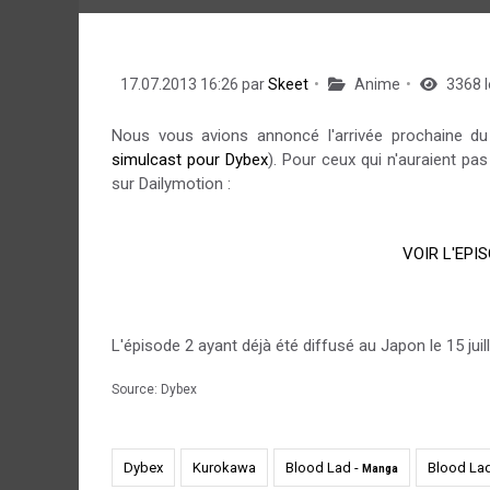
17.07.2013 16:26 par
Skeet
Anime
3368 l
Nous vous avions annoncé l'arrivée prochaine d
simulcast pour Dybex
). Pour ceux qui n'auraient pas
sur Dailymotion :
VOIR L'EPI
L'épisode 2 ayant déjà été diffusé au Japon le 15 juille
Source:
Dybex
Dybex
Kurokawa
Blood Lad -
Blood La
Manga