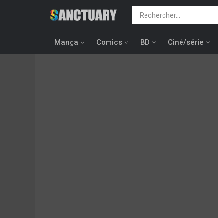
Manga
Comics
BD
Ciné/série