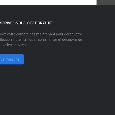
NSCRIVEZ-VOUS, C'EST GRATUIT !
éez votre compte dès maintenant pour gérer votre
llection, noter, critiquer, commenter et découvrir de
uvelles oeuvres !
Je m'inscris