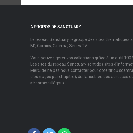
A PROPOS DE SANCTUARY
Le réseau Sanctuary regroupe des sites thématiques 
BD, Comics, Cinéma, Séries TV.
Vous pouvez gérer vos collections grâce à un outil 100%
Les sites du réseau Sanctuary sont des sites d'informati
Merci de ne pas nous contacter pour obtenir du scantr
d'ouvrages par chapitre), du fansub ou des adresses de
streaming illégaux.