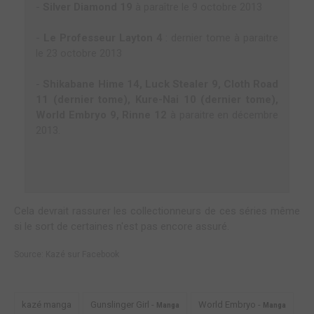
-
Silver Diamond 19
à paraître le 9 octobre 2013
-
Le Professeur Layton 4
: dernier tome à paraitre
le 23 octobre 2013
-
Shikabane Hime 14, Luck Stealer 9, Cloth Road
11 (dernier tome), Kure-Nai 10 (dernier tome),
World Embryo 9, Rinne 12
à paraitre en décembre
2013.
Cela devrait rassurer les collectionneurs de ces séries même
si le sort de certaines n'est pas encore assuré.
Source:
Kazé sur Facebook
kazé manga
Gunslinger Girl -
World Embryo -
Manga
Manga