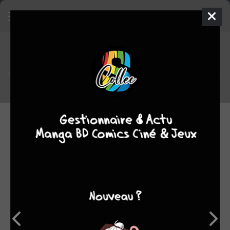
Point planning chez Kazé Manga
L'éditeur a communiqué sur le planning à venir de certaines séries.
30.08.2013 10:51 par
onizuka-sensei
Manga
4532
lectures
Certaines séries du catalogue de Kazé ont eu quelques
déboires en terme de parution cette année et l'éditeur a enfin
communiqué sur l'état de celles-ci sur leur page Facebook.
Infos planning : cette année, nous avons été
contraints de mettre en pause la parution de
plusieurs de nos séries comme
Amatsuki, 07-