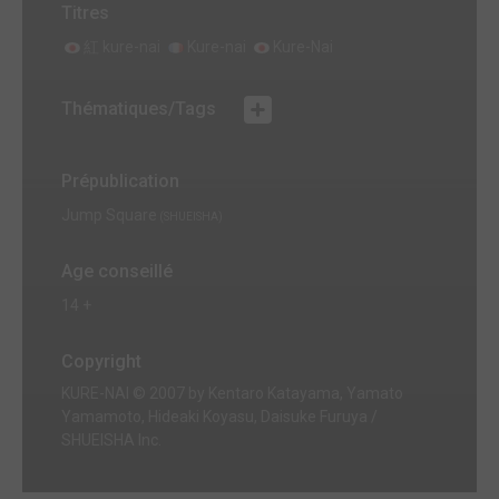
Titres
紅 kure-nai
Kure-nai
Kure-Nai
Thématiques/Tags
Prépublication
Jump Square
(SHUEISHA)
Age conseillé
14 +
Copyright
KURE-NAI © 2007 by Kentaro Katayama, Yamato
Yamamoto, Hideaki Koyasu, Daisuke Furuya /
SHUEISHA Inc.