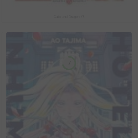
Cats and Dragon #3
7