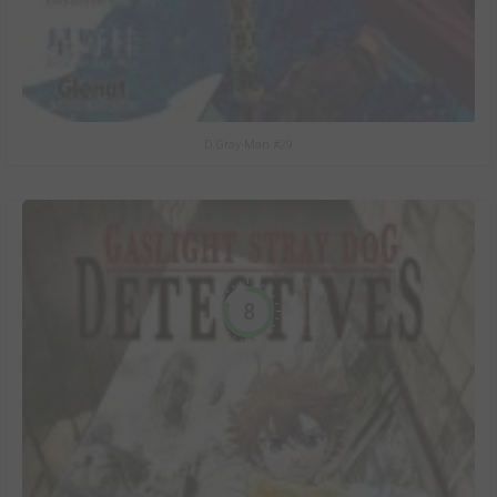
D.Gray-Man #29
8