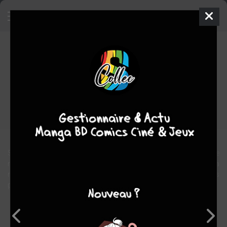
Kure-nai
Manga
Shonen
2008
Yamato YAMAMOTO
Kentarô KATAYAMA
10
tomes
COMPLÈTE
Tranche de vie
thriller
fantastique
drame
arts martiaux
action
Shinkurô exerce un métier a part, il est médiateur, il s'occupe de
régler les altercations qui peuvent survenir entre les habitants. Sa
rencontre avec la jeune Murasaki, membre d'une famille très
puissante du pays, va faire de lui un garde du corps bien spécial ....
Note globale