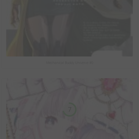
Mechanical Buddy Universe #0
7