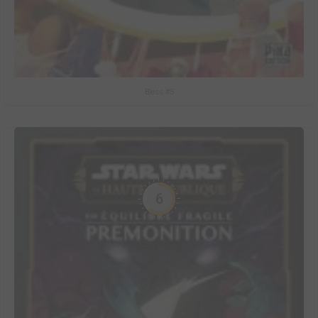
Bless #5
6