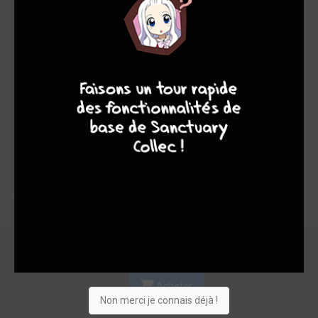
Les experts
Membres
7,41
6,83
7,60
6
10
7
8
12
154
166
611
0
66
26
1431
Collection
Envie
Critique
★
★
★
★
★
★
★
★
★
★
Acheter
Non merci je connais déjà !