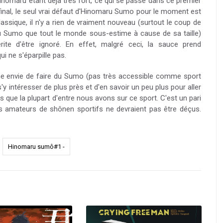
Hinomaru étant déjà très fort, ce qui se passe dans ce premier
 final, le seul vrai défaut d'Hinomaru Sumo pour le moment est
assique, il n'y a rien de vraiment nouveau (surtout le coup de
 du Sumo que tout le monde sous-estime à cause de sa taille)
te d'être ignoré. En effet, malgré ceci, la sauce prend
 ne s'éparpille pas.
nne envie de faire du Sumo (pas très accessible comme sport
'y intéresser de plus près et d'en savoir un peu plus pour aller
 que la plupart d'entre nous avons sur ce sport. C'est un pari
les amateurs de shônen sportifs ne devraient pas être déçus.
Hinomaru sumô#1 -