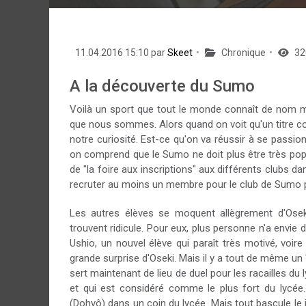
11.04.2016 15:10 par
Skeet
Chronique
32
A la découverte du Sumo
Voilà un sport que tout le monde connaît de nom m
que nous sommes. Alors quand on voit qu'un titre c
notre curiosité. Est-ce qu'on va réussir à se passio
on comprend que le Sumo ne doit plus être très pop
de "la foire aux inscriptions" aux différents clubs d
recruter au moins un membre pour le club de Sumo pui
Les autres élèves se moquent allègrement d'Ose
trouvent ridicule. Pour eux, plus personne n'a envie
Ushio, un nouvel élève qui paraît très motivé, voir
grande surprise d'Oseki. Mais il y a tout de même un 
sert maintenant de lieu de duel pour les racailles du
et qui est considéré comme le plus fort du lycée
(Dohyô) dans un coin du lycée. Mais tout bascule le