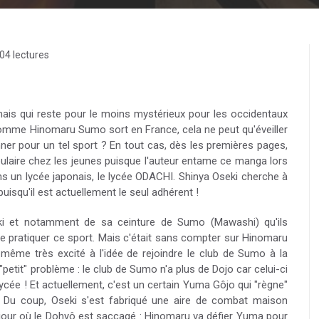
04 lectures
ais qui reste pour le moins mystérieux pour les occidentaux
omme Hinomaru Sumo sort en France, cela ne peut qu'éveiller
nner pour un tel sport ? En tout cas, dès les premières pages,
ulaire chez les jeunes puisque l'auteur entame ce manga lors
ans un lycée japonais, le lycée ODACHI. Shinya Oseki cherche à
squ'il est actuellement le seul adhérent !
ki et notamment de sa ceinture de Sumo (Mawashi) qu'ils
 de pratiquer ce sport. Mais c'était sans compter sur Hinomaru
e même très excité à l'idée de rejoindre le club de Sumo à la
"petit" problème : le club de Sumo n'a plus de Dojo car celui-ci
 lycée ! Et actuellement, c'est un certain Yuma Gôjo qui "règne"
. Du coup, Oseki s'est fabriqué une aire de combat maison
 jour où le Dohyô est saccagé : Hinomaru va défier Yuma pour