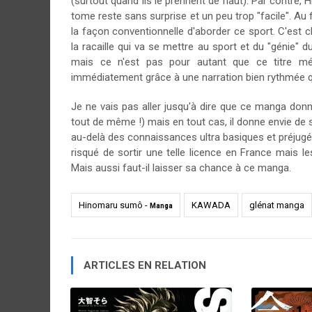
(surtout quand ils le prennent de haut). Par contre, 
tome reste sans surprise et un peu trop "facile". Au
la façon conventionnelle d'aborder ce sport. C'est cl
la racaille qui va se mettre au sport et du "génie"
mais ce n'est pas pour autant que ce titre méri
immédiatement grâce à une narration bien rythmée qui
Je ne vais pas aller jusqu'à dire que ce manga do
tout de même !) mais en tout cas, il donne envie de s
au-delà des connaissances ultra basiques et préjugés
risqué de sortir une telle licence en France mais 
Mais aussi faut-il laisser sa chance à ce manga.
Hinomaru sumô -
KAWADA
glénat manga
Manga
ARTICLES EN RELATION