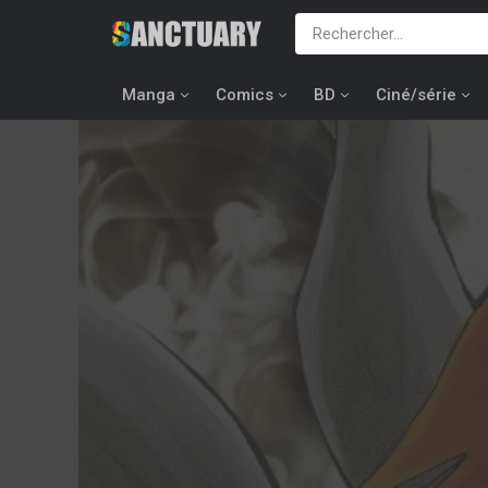
Manga
Comics
BD
Ciné/série