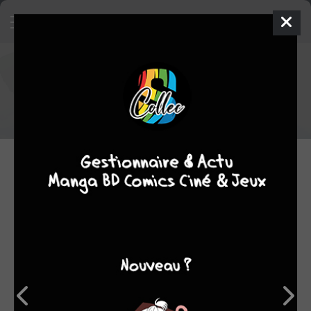
Opération poster pour The ancient
magus bride
Dès le 22 septembre
13.09.2016 14:22 par
Skeet
Evènement
2145
lectures
Les
éditions Komikku
ont décidé de lancer une opération
spéciale à l'occasion de la sortie du
5ème tome de The
ancient magus bride
le 22 septembre prochain.