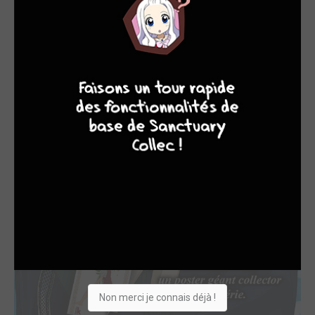
8
7
6
4
Non merci je connais déjà !