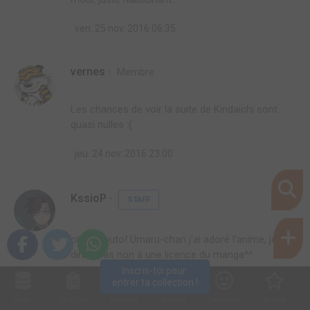
ven. 25 nov. 2016 06:35
vernes
Membre
Les chances de voir la suite de Kindaichi sont
quasi nulles :(
jeu. 24 nov. 2016 23:00
KssioP
STAFF
oh Himouto! Umaru-chan j'ai adoré l'anime, je ne
dirais pas non à une licence du manga^^
Inscris-toi pour 
entrer ta collection !
jeu. 24 nov. 2016 22:49
Collec
Shop. list
Planning
Animes
Découvrir
Envies