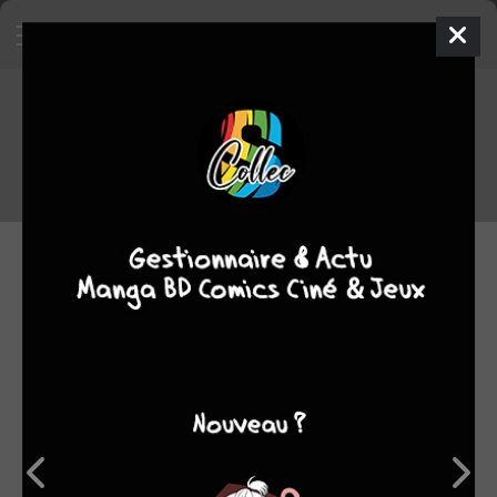
Top des ventes Japon du
14/11/2016 au 20/11/2016
Voici le TOP des tomes qui se sont le plus vendus au Japon entre
le 14/11/2016 et le 20/11/2016
24.11.2016 10:22 par
Skeet
Manga
3702 lectures