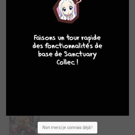
9
8
9
8
1.
ONE PIECE T.83
Date de sortie : 04/11/2016
Ventes : 168 561 (2 287 521)
Shueisha
glénat manga
Non merci je connais déjà !