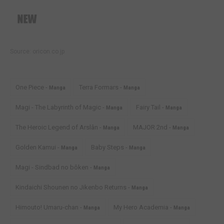
Source:
oricon.co.jp
One Piece -
Terra Formars -
Manga
Manga
Magi - The Labyrinth of Magic -
Fairy Tail -
Manga
Manga
The Heroic Legend of Arslân -
MAJOR 2nd -
Manga
Manga
Golden Kamui -
Baby Steps -
Manga
Manga
Magi - Sindbad no bôken -
Manga
Kindaichi Shounen no Jikenbo Returns -
Manga
Himouto! Umaru-chan -
My Hero Academia -
Manga
Manga