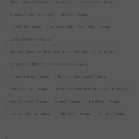
Black Prince & White Prince -
Food wars ! -
Manga
Manga
Area no kishi - The knight in the Area -
Manga
UQ Holder! -
Akita Imokko! Ebina-chan -
Manga
Manga
Love x Dilemma -
Manga
Monster Musume - Everyday Life with Monster Girls -
Manga
Nanatsuya Shinobu no Housekibako -
Manga
Takane & Hana -
En selle, Sakamichi ! -
Manga
Manga
Prison School -
Koi to Yobu ni wa Kimochi Warui -
Manga
Manga
Real Account -
Bleach -
Be Blues ! -
Manga
Manga
Manga
Love instruction -
Liar x Liar -
Usogui -
Manga
Manga
Manga