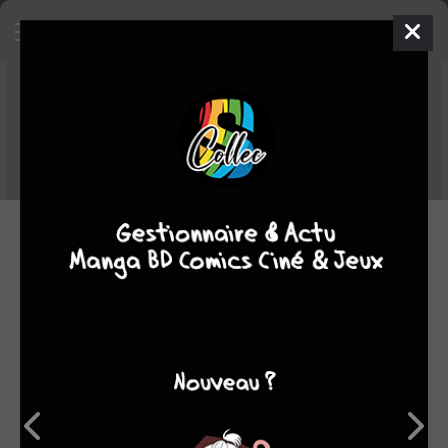
Top MS hebdo du 13/03/2017 au
19/03/2017
Voici le TOP MS des tomes les plus ajoutés dans les collections
des membres MS entre le 13/03/2017 et le 19/03/2017.
20.03.2017 12:00 par
Skeet
Manga
2535 lectures