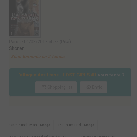
Paru le 01/03/2017 chez (Pika)
Shonen
Série terminée en 2 tomes
L'attaque des titans - LOST GIRLS #1
vous tente ?
Shopping list
Envie
One-Punch Man -
Platinum End -
Manga
Manga