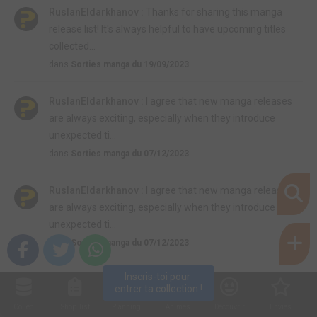
RuslanEldarkhanov :
Thanks for sharing this manga
release list! It's always helpful to have upcoming titles
collected...
dans
Sorties manga du 19/09/2023
RuslanEldarkhanov :
I agree that new manga releases
are always exciting, especially when they introduce
unexpected ti...
dans
Sorties manga du 07/12/2023
RuslanEldarkhanov :
I agree that new manga releases
are always exciting, especially when they introduce
unexpected ti...
dans
Sorties manga du 07/12/2023
Inscris-toi pour 
angel_666 :
Non, la série Kagurabachi est toujours en
entrer ta collection !
cours au Japon avec 11 volumes.
Collec
Shop. list
Planning
Animes
Découvrir
Envies
dans
Fin de séries - juillet 2026