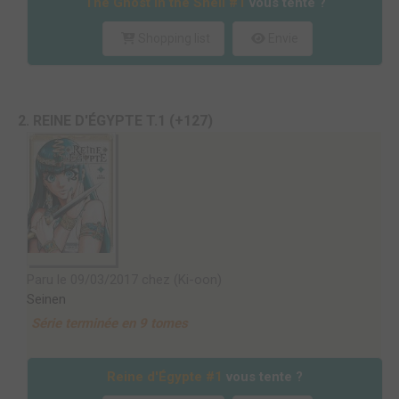
The Ghost in the Shell #1
vous tente ?
Shopping list
Envie
2. REINE D'ÉGYPTE T.1 (+127)
Paru le 09/03/2017 chez (Ki-oon)
Seinen
Série terminée en 9 tomes
Reine d'Égypte #1
vous tente ?