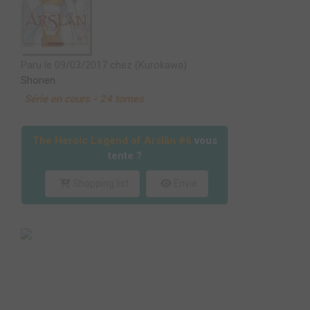
Paru le 09/03/2017 chez (Kurokawa)
Shonen
Série en cours - 24 tomes
The Heroic Legend of Arslân #6
vous
tente ?
Shopping list
Envie