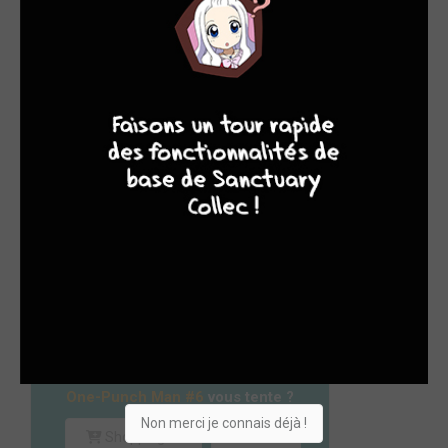
TOMES LES PLUS AJOUTÉS DANS LES COLLECTIONS
DES MEMBRES
9
7
6
6
1. ONE PUNCH MAN T.6 (+333)
Paru le 09/03/2017 chez (Kurokawa)
Seinen
Série en cours - 35 tomes
One-Punch Man #6
vous tente ?
Non merci je connais déjà !
Shopping list
Envie