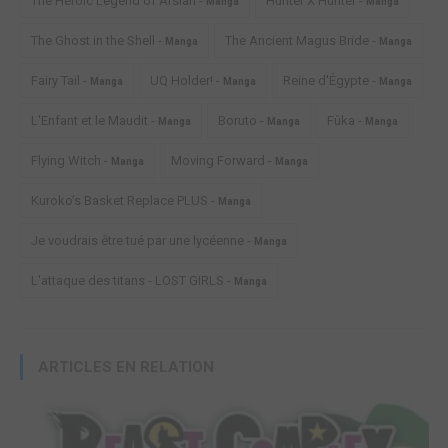
The Heroic Legend of Arslân -
Hunter X Hunter -
Manga
Manga
The Ghost in the Shell -
The Ancient Magus Bride -
Manga
Manga
Fairy Tail -
UQ Holder! -
Reine d'Égypte -
Manga
Manga
Manga
L'Enfant et le Maudit -
Boruto -
Fûka -
Manga
Manga
Manga
Flying Witch -
Moving Forward -
Manga
Manga
Kuroko’s Basket Replace PLUS -
Manga
Je voudrais être tué par une lycéenne -
Manga
L'attaque des titans - LOST GIRLS -
Manga
ARTICLES EN RELATION