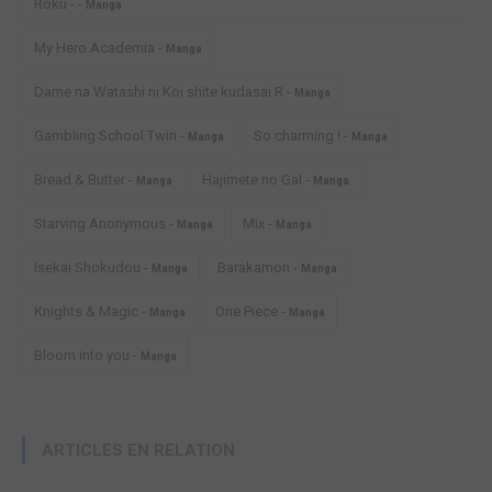
Roku - -
Manga
My Hero Academia -
Manga
Dame na Watashi ni Koi shite kudasai R -
Manga
Gambling School Twin -
So charming ! -
Manga
Manga
Bread & Butter -
Hajimete no Gal -
Manga
Manga
Starving Anonymous -
Mix -
Manga
Manga
Isekai Shokudou -
Barakamon -
Manga
Manga
Knights & Magic -
One Piece -
Manga
Manga
Bloom into you -
Manga
ARTICLES EN RELATION