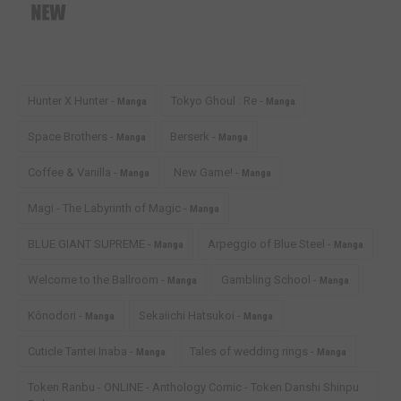
Hunter X Hunter -
Tokyo Ghoul : Re -
Manga
Manga
Space Brothers -
Berserk -
Manga
Manga
Coffee & Vanilla -
New Game! -
Manga
Manga
Magi - The Labyrinth of Magic -
Manga
BLUE GIANT SUPREME -
Arpeggio of Blue Steel -
Manga
Manga
Welcome to the Ballroom -
Gambling School -
Manga
Manga
Kônodori -
Sekaiichi Hatsukoi -
Manga
Manga
Cuticle Tantei Inaba -
Tales of wedding rings -
Manga
Manga
Token Ranbu - ONLINE - Anthology Comic - Token Danshi Shinpu