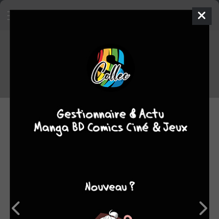
Top des ventes Japon du
26/06/2017 au 02/07/2017
Voici le TOP des tomes qui se sont le plus vendus au Japon entre
le 26/06/2017 et le 02/07/2017
06.07.2017 13:44 par
Skeet
Manga
3086 lectures