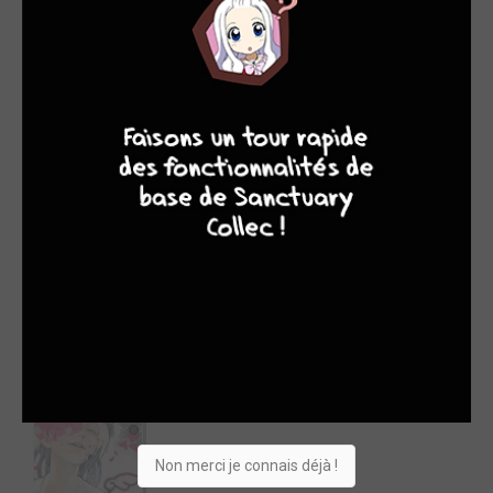
4
7
8
7
1.
HUNTER X HUNTER T.34
Date de sortie : 26/06/2017
Ventes : 868 650 (868 650)
Shueisha
kana
Non merci je connais déjà !