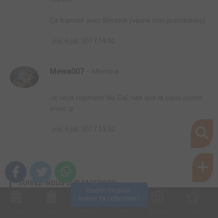
Ça tranche avec Berserk (vanne non préméditée).
jeu. 6 juil. 2017 14:00
Mewa007
Membre
Je veux Hajimete No Gal, rien que la couv donne
envie :p
jeu. 6 juil. 2017 13:52
SUIVEZ-NOUS SUR FACEBOOK
Inscris-toi pour 
entrer ta collection !
Collec
Shop. list
Planning
Animes
Découvrir
Envies