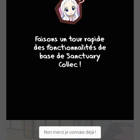
Les personnages de Sawako aiment le 7-Eleven !
Ce ne sont pas exactement les personnages du manga
4
7
8
7
Sawako
, mais il y a une ressemblance plus que frappante
dans cette nouvelle publicité japonaise pour la marque de
konbini
7-Eleven
! Et c'est normal puisque la mangaka
Karuho Shiina
a réalisé le chara-design des protagonistes de
cette jolie publicité. La vidéo n'est malheureusement pas
disponible sur Internet (destiné uniquement a la télévision
pour le moment)...
Non merci je connais déjà !