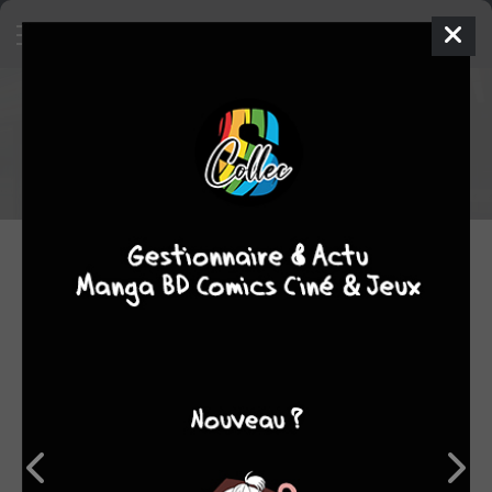
Le Yorozuya de l'Actu #50
Sawako et le 7-Eleven, des exploratrices qui échangent leurs
places et une... langue comme nouveau lit ?!
10.01.2021 18:00 par
Supmad
Insolite
2139
lectures
Bonjour et bienvenue dans ce
50ème Yorozuya de l'Actu
,
une année (et même un peu plus si on compte les pauses)
pour la chronique qui, je l'espère, vous plaira toujours autant à
l'avenir ! Au programme de cette semaine, on retrouve des
infos insolites sur
Karuho Shiina
(la mangaka de
Sawako
),
Yuru Camp
/
A Place Further Than The Universe
ou encore
Pokemon
!