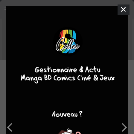
Top MS hebdo du 23/09/2024 au
29/09/2024
Voici le TOP MS des tomes les plus ajoutés dans les collections
des membres MS entre le 23/09/2024 et le 29/09/2024.
30.09.2024 12:00 par
Skeet
Manga
2019 lectures