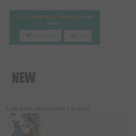
The Ancient Magus Bride #20
vous
tente ?
Shopping list
Envie
6. VALKYRIE APOCALYPSE T.21 (+51)