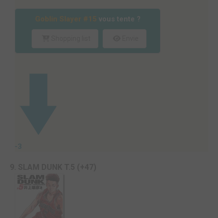
Goblin Slayer #15
vous tente ?
Shopping list
Envie
-3
9. SLAM DUNK T.5 (+47)