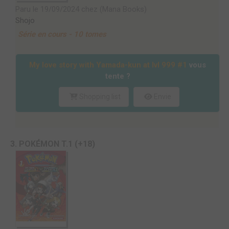
Paru le 19/09/2024 chez (Mana Books)
Shojo
Série en cours - 10 tomes
My love story with Yamada-kun at lvl 999 #1
vous
tente ?
Shopping list
Envie
3. POKÉMON T.1 (+18)