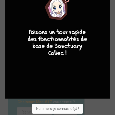
TOMES LES PLUS AJOUTÉS DANS LES COLLECTIONS
DES MEMBRES
8
7
6
4
1. CHAINSAW MAN T.17 (+78)
Paru le 18/09/2024 chez (kazé manga)
Shonen
Série en cours - 22 tomes
Chainsaw Man #17
vous tente ?
Non merci je connais déjà !
Shopping list
Envie