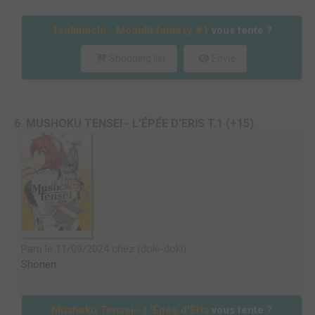
Tsukimichi - Moonlit fantasy #1
vous tente ?
Shopping list
Envie
6. MUSHOKU TENSEI - L'ÉPÉE D'ERIS T.1 (+15)
Paru le 11/09/2024 chez (doki-doki)
Shonen
Mushoku Tensei - L'Épée d'Eris
vous tente ?