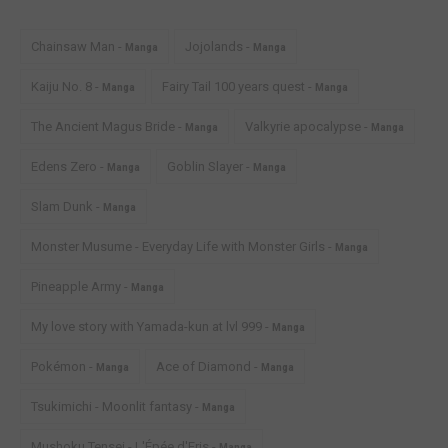
Chainsaw Man -
Jojolands -
Manga
Manga
Kaiju No. 8 -
Fairy Tail 100 years quest -
Manga
Manga
The Ancient Magus Bride -
Valkyrie apocalypse -
Manga
Manga
Edens Zero -
Goblin Slayer -
Manga
Manga
Slam Dunk -
Manga
Monster Musume - Everyday Life with Monster Girls -
Manga
Pineapple Army -
Manga
My love story with Yamada-kun at lvl 999 -
Manga
Pokémon -
Ace of Diamond -
Manga
Manga
Tsukimichi - Moonlit fantasy -
Manga
Mushoku Tensei - L'Épée d'Eris -
Manga